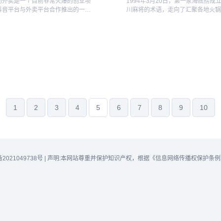
动外卖是一个目前非常火爆的创业项
1994年3月20日，第一家海底捞成
抖音平台与外卖平台合作推出的一项
川麻将的术语，走向了汇聚各地火
通过心动外卖，用户可以在抖音上浏
一体大型连锁餐饮品牌；2012年，
美食视频，然后直接下单购买，由相
设海外第一家分店；2018年，海底
卖平台进行配送。对于创业者来说，
所主板挂牌上市。2023年，穿越2...
...
1
2
3
4
5
6
7
8
9
10
备2021049738号
|
声明:本网站尊重并保护知识产权，根据《信息网络传播权保护条例