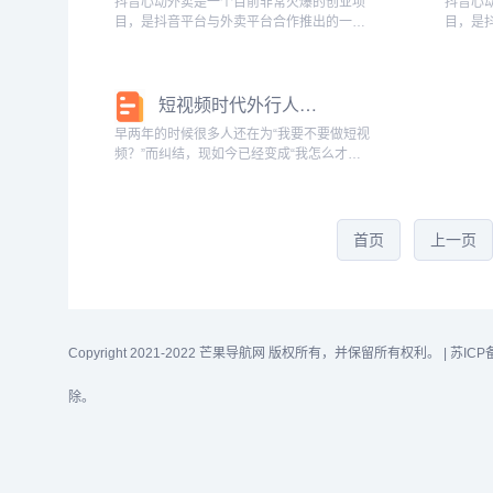
抖音心动外卖是一个目前非常火爆的创业项
抖音心
目，是抖音平台与外卖平台合作推出的一项
目，是
服务。通过心动外卖，用户可以在抖音上浏
服务。
览各种美食视频，然后直接下单购买，由相
览各种
关的外卖平台进行配送。对于创业者来说，
关的外
短视频时代外行人只是在观望
抖音心动外...
抖音心动外
早两年的时候很多人还在为“我要不要做短视
频？”而纠结，现如今已经变成“我怎么才能
做好短视频？”。从我们自身的日常生活就可
以知道，短视频有多火。尚易网络2022年抖
音日活用户高达8亿，平均每人每天在抖音...
首页
上一页
Copyright 2021-2022 芒果导航网 版权所有，并保留所有权利。 |
苏ICP
除。