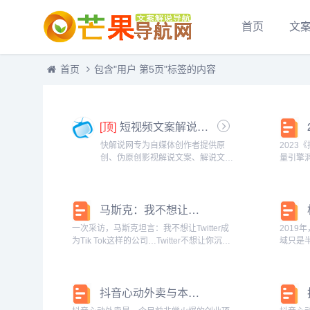
首页
文
首页
包含"用户 第5页"标签的内容
[顶]
短视频文案解说-快解说网
快解说网专为自媒体创作者提供原
2023
创、伪原创影视解说文案、解说文稿
量引擎洞见房产
等文案，做最全最好的影视解说分享
行业生
网。...
加速【
多房产企
马斯克：我不想让推特成为抖音那样的公司，只想让时间更有价值
一次采访，马斯克坦言：我不想让Twitter成
201
为Tik Tok这样的公司…Twitter不想让你沉
域只是
浸，只想让时间有价值！Tik Tok用户活跃时
或者内
长非常长，我经常能听到别人说，我在Tik
《长视频
Tok上又花了...
家电视台
抖音心动外卖与本地生活MCN机构