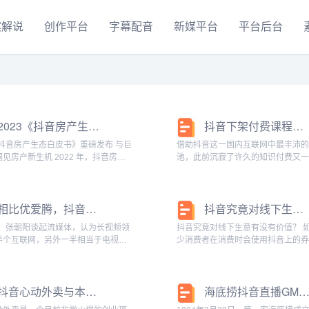
案解说
创作平台
字幕配音
新媒平台
平台后台
2023《抖音房产生态白皮书》重磅发布 与巨量引擎洞见房产新生机
抖音下架付费课程等产品，都是“苹果税”在作祟
《抖音房产生态白皮书》重磅发布 与巨
借助抖音这一国内互联网中最丰沛
新生机 2022 年，抖音房产
池，此前沉寂了许久的知识付费又
态内容持续向上生长，房企客户正在
了春天。然而在许多知识类博主“闷
布局线上生意经营】，抖音也成为众
财”的日子还没过多久时，一则突如
业线上获客、线上经营的桥头...
方通知也使得这种现状或将戛然而
相比优爱腾，抖音更像电视台
抖音究竟对线下生意有没有价值？
有消息显示...
9年，张朝阳谈起流媒体，认为长视频领
抖音究竟对线下生意有没有价值？ 
半个互联网，另外一半相当于电视台
少消费者在消费时会使用抖音上的
容平台。媒体报道优爱腾，则打出
生活服务业务，和美团、饿了么、
战争:十年1000 亿人民币,烧出了三
这些同类型的平台相比，有什么优
》的标题。 在这里，电视台显然...
有存在着哪些风险和挑战？本文作
抖音心动外卖与本地生活MCN机构
海底捞抖音直播GMV破亿，成首个正餐直播破
户调研，...