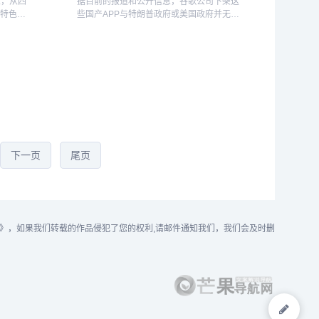
立，从四
据目前的报道和公开信息，谷歌公司下架这
锅特色为
些国产APP与特朗普政府或美国政府并无直
海底捞开
接关联。在此次事件中，谷歌公司可能是基
捞在港交
于其对用户数据安全和隐私保护的自身标
准，或是受到监管机构的要求，采取了相应
的行动。因...
下一页
尾页
》，如果我们转载的作品侵犯了您的权利,请邮件通知我们，我们会及时删