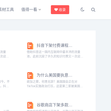
素材工具
值得一看
收录
抖音下架付费课程等产品，都是“苹果税”在作祟
的流量
借助抖音这一国内互联网中最丰沛的流量
一次迎来
池，此前沉寂了许久的知识付费又一次迎来
声发大
了春天。然而在许多知识类博主“闷声发大
其来的官
财”的日子还没过多久时，一则突如其来的官
止。近日
方通知也使得这种现状或将戛然而止。近日
为什么美国要执意封杀国际版抖音TikTok？
有消息显示...
如今，不
欲加之罪，何患无辞？美国国会正在对
券，抖音
TikTok实施政治打压，这是第二家被美国政
大众点评
府动力行政力量打击的中国公司，上一家是
势呢？它
华为。对比起华为，TikTok的处境很不好。
者通过用
大家都知道，TikTok就是抖音国际版。...
亿品牌
谷歌商店下架多款国产APP，包括抖音、拼多多、快手等