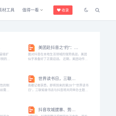
素材工具
值得一看
收录
行吗？
美团赴抖音之“约”：让本地生活补贴大战来得更猛烈些？
宇宙级扩
面对抖音在本地生活领域的强势挑战，美团
似乎准备好了正面迎战。 近期，美团动作频
注之上。
频。最开始，美团在美团App美食页面下的
MCN招
“特价团购”打出“限时补贴，全网低价”的口
，...
号。对此，一位行业人士分析称，“之前美...
世界读书日，三联携手抖音推荐宝藏书单！
造性的制
南都记者获悉，即将到来的第28个“世界读书
粉丝需要
日”，三联韬奋书店与抖音将共同举办主题为
累。而借
“读书很好，从一页开始”的好书分享活动，
和成本就
传递“开卷有益”的阅读理念，呼吁更多人重
市场中脱
拾读书习惯。与此同时，以“更新知识、启...
抖音攻城拔寨、势如破竹，腾讯视频决定就坡下驴