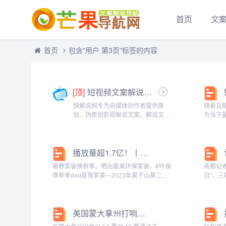
首页
文
首页
包含"用户 第3页"标签的内容
[顶]
短视频文案解说-快解说网
快解说网专为自媒体创作者提供原
随着互
创、伪原创影视解说文案、解说文稿
为当下
等文案，做最全最好的影视解说分享
陆，抖
网。...
了数亿
的竞争
播放量超1.7亿！丨莫干山环保焕新季dou是我家美抖音挑战赛 圆满收官
产业的未来
暖春家装焕新季，晒出最美环保家装，#环保
南都记
焕新季dou是我家美—2023年莫干山第二届
日”，
超级品牌日抖音话题挑战赛圆满收官！话题
“读书
上线以来，引发了消费者对于健康家居的美
传递“
好期许，“环保家装”也成为了全民讨论的热...
拾读书习
美国蒙大拿州打响全面禁止抖音第一枪