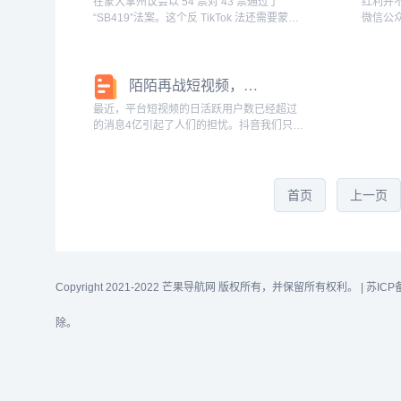
在蒙大拿州议会以 54 票对 43 票通过了
红利并
“SB419”法案。这个反 TikTok 法还需要蒙大
微信公众
拿州共和党州长签署才能生效。该法命令蒙
hait
大拿州内的苹果和谷歌等移动应用商店从
授权发
2024 年 1 月 1...
豚君覆
陌陌再战短视频，目标不是抖音、快手，而是再造“陌陌”
全速...
最近，平台短视频的日活跃用户数已经超过
的消息4亿引起了人们的担忧。抖音我们只用
了3年多的时间就达到了大多数互联网公司根
本做不到的水平。抖音什么时候停止生长？
抖音为什么你能长这么快？很多人对抖音都
有这样...
首页
上一页
Copyright 2021-2022 芒果导航网 版权所有，并保留所有权利。 |
苏ICP
除。