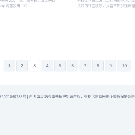
不是只惠及一家。编者按：本文来自
为持续营造风清气正的网络环境、
号 海豚投研（ID：
良好的社区秩序，抖音不断加强治
untouyan），作者：海豚君，创业邦经
不当蹭热，并以此违规获利等现象
布。2022年最后一个财报季结束，海
在灾难性事件中，自媒体借机发布
盖的泛娱乐公司均已提交成绩单。在
频的行为。4月至今，平台已对270
热账号...
1
2
3
4
5
6
7
8
9
10
备2021049738号
|
声明:本网站尊重并保护知识产权，根据《信息网络传播权保护条例