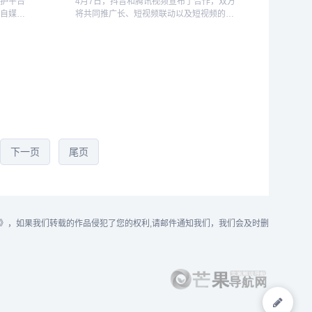
维护平台
4月7日，抖音和腾讯视频宣布了合作，双方
理自媒体
将共同推广长、短视频联动以及短视频的二
，特别是
次创作。在此次合作中，腾讯视频将向抖音
娱乐化视
授权使用其长视频版权，并指定二次创作方
个违规蹭
式和发布规则。这也意味着抖音旗下的平
台，如抖音...
下一页
尾页
》，如果我们转载的作品侵犯了您的权利,请邮件通知我们，我们会及时删