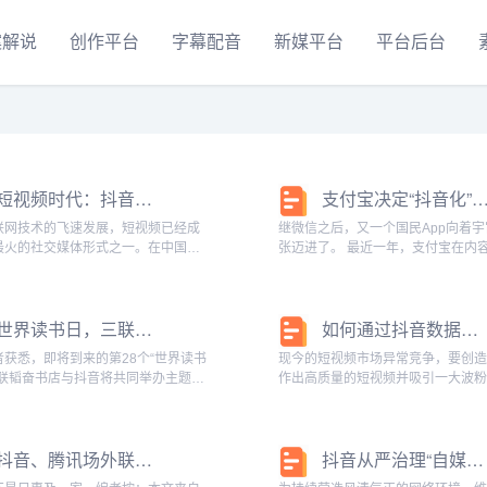
案解说
创作平台
字幕配音
新媒平台
平台后台
短视频时代：抖音与快手的竞争与创新
支付宝决定“抖音化”，可
联网技术的飞速发展，短视频已经成
继微信之后，又一个国民App向着
最火的社交媒体形式之一。在中国大
张迈进了。 最近一年，支付宝在内容侧的动
音和快手作为两大短视频巨头，吸引
作频频，尤其体现在对生活号的押
用户的关注。本文将探讨这两个平台
不仅从去年7月份开始，支付宝通过
与创新，以及它们如何影响着短视频
募泛财经、民生、休闲等多种类型内容
世界读书日，三联携手抖音推荐宝藏书单！
如何通过抖音数据分析提高短视频播放量？
...
者获悉，即将到来的第28个“世界读书
现今的短视频市场异常竞争，要创
三联韬奋书店与抖音将共同举办主题为
作出高质量的短视频并吸引一大波
很好，从一页开始”的好书分享活动，
具备综合技能和实际操作技巧的积
开卷有益”的阅读理念，呼吁更多人重
助抖音数据分析的成果，减少时间
惯。与此同时，以“更新知识、启...
可以提高短视频播放量，有效地在
抖音、腾讯场外联姻，娱乐付费死局有解？
抖音从严治理“自媒体”违法违规现象的公告（四）
颖而出。在...