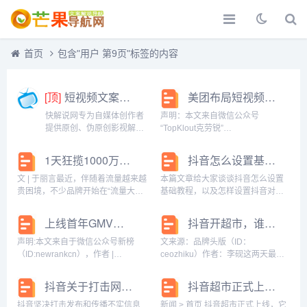
首页
包含"用户 第9页"标签的内容
[顶]
短视频文案解说-快解说网
美团布局短视频，抄抖音作业？
快解说网专为自媒体创作者
声明：本文来自微信公众号
提供原创、伪原创影视解说
“TopKlout克劳锐”
文案、解说文稿等文案，做
（ID:TopKlout），作者:雨过炊烟，
最全最好的影视解说分享
编辑:纪南，授权站长之家转载发
1天狂揽1000万元，这家企业在抖音杀疯了
抖音怎么设置基础教程 怎样设置抖音
网。...
布。正当本地生活一路高歌猛进之
时，亦在领域长驱直入，直接对抖
文 | 于丽言最近，伴随着流量越来越
本篇文章给大家谈谈抖音怎么设置
音发起了战略反攻...
贵困境，不少品牌开始在“流量大户”
基础教程，以及怎样设置抖音对应
—抖音进行本地生活业务，这些品
的知识点，希望对各位有所帮助，
牌小到门口小店，大到瑞幸、麦当
不要忘了收藏本站喔。怎么玩抖音
上线首年GMV冲刺100亿，抖音超市能硬刚阿里、京东吗？
抖音开超市，谁慌了
劳这样的行业翘楚。前不久，瑞幸
具体操作步骤1、首先，点击双音主
就凭借着直播间的男模天团火了一
页上的“我”。2、进入抖音主页，点
声明:本文来自于微信公众号新榜
文来源：品牌头版（ID：
把，不同于...
击右上角的“三...
（ID:newrankcn），作者 |
ceozhiku）作者：李砚这两天最热
Bamboo 编辑 | 松 露，授权站长之
门的话题，当属#抖音开超市#了。1
家转载发布。“业内消息说，团队第
月28日，在APP内上线了“抖音”。
抖音关于打击网络不实信息的公告（七）
抖音超市正式上线，它有何优势，你怎么看？
一年的目标在百亿左右。”知情人士
不过，平台没有大张旗鼓搞宣传，
小柒告诉新榜编辑部。1月...
甚至连专门的入口都没有，需要用
抖音坚决打击发布和传播不实信息
新闻 ˃ 首页 抖音超市正式上线，它