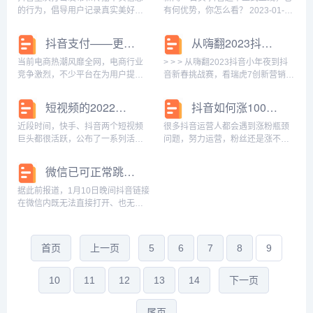
户在抖音...
的行为，倡导用户记录真实美好生
有何优势，你怎么看？ 2023-01-30
活。日前，平台在日常巡查中发
14:43:52 农历新年刚过去，不少眼
现，有极个别用户借助“胡*宇身亡
尖网友发现，抖音超市已经开始正
抖音支付——更快捷的支付方式
从嗨翻2023抖音小年夜到抖音新春挑战赛，看瑞虎7创新营销的硬实力
“等热点事件，发布不实信息，对
式运营。2022年8月，抖音宣布开
此，平台予以了严格处理。 自2022
设电商超市，从招...
当前电商热潮风靡全网，电商行业
˃ ˃ ˃ 从嗨翻2023抖音小年夜到抖
年10月胡*宇...
竞争激烈，不少平台在为用户提供
音新春挑战赛，看瑞虎7创新营销的
电商交易渠道的同时也都优化了自
硬实力 来源：榕城网 2023-01-29
身的产品功能，帮助用户更好地享
18:11:20 最近，在春...
短视频的2022：抖音快手不是全部！爆款日渐减少，新王即将诞生？
抖音如何涨1000粉丝自助涨粉平台有哪些
受购物乐趣。以当代消费者网络购
物的主要阵地之一 抖音平台为例，
近段时间，快手、抖音两个短视频
很多抖音运营人都会遇到涨粉瓶颈
其就拥有抖音支付等...
巨头都很活跃，公布了一系列活动
问题，努力运营，粉丝还是涨不上
和成绩单。快手这边，先是宣布在1
去。今天，小易给大家分享2个抖音
月13-1月29日推出“春节不打烊”活
快速涨粉的办法，大家可以尝试从
微信已可正常跳转抖音链接 抖音链接可跳转打开
动，拿出70亿流量和1亿元红包激励
这2个方面入手。利用抖音涨粉平台
平台商家，希望能抓住春节期间的
来快速涨粉，下边我们来说说快速
据此前报道，1月10日晚间抖音链接
电商红...
涨粉平台。1.天...
在微信内既无法直接打开、也无法
复制完成跳转，甚至要通过图片
OCR识别进行文字提取的情况。 但
当时微信并未封锁所有内容，淘宝
首页
上一页
5
6
7
8
9
链接仍可进行复制，并完成在淘宝
内的链接跳转...
10
11
12
13
14
下一页
尾页