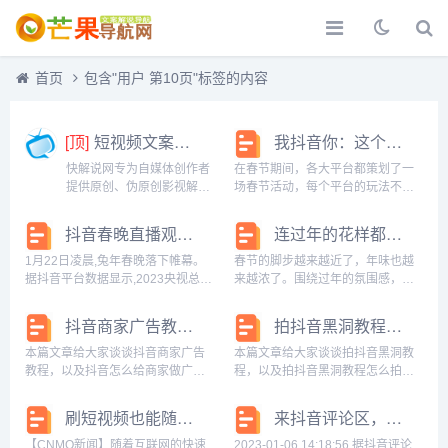
首页
包含"用户 第10页"标签的内容
[顶]
短视频文案解说-快解说网
我抖音你：这个春节，寻找年味的“密码”
快解说网专为自媒体创作者
在春节期间，各大平台都策划了一
提供原创、伪原创影视解说
场春节活动，每个平台的玩法不
文案、解说文稿等文案，做
一，但都有其营销方向。本文以抖
最全最好的影视解说分享
音为例，分析其春节活动玩法，探
抖音春晚直播观看人数破1.3亿, 火山引擎技术助力“新年俗”新体验
连过年的花样都卷起来了，这些抖音达人是有点子才艺在身上的
网。...
析其在社交道路上的追求，一起来
看看。 什么是年味？明代诗人文征
1月22日凌晨,兔年春晚落下帷幕。
春节的脚步越来越近了，年味也越
明在《拜年...
据抖音平台数据显示,2023央视总台
来越浓了。围绕过年的氛围感，巨
春晚直播在抖音上的看播人数超过
量星图打造「看看谁会过年」活
1.3亿。在火山引擎视频云及边缘云
动，集结平台达人，为用户提供 过
抖音商家广告教程 抖音怎么给商家做广告
拍抖音黑洞教程 拍抖音黑洞教程怎么拍
技术的支持下,抖音春晚直播不仅为
年指南 ，助力大家花式过新年。从
观众提供了超高清、低延迟的丝滑
穿搭、美食、拍照技巧，到春节氛
本篇文章给大家谈谈抖音商家广告
本篇文章给大家谈谈拍抖音黑洞教
观看...
围好物推荐，在抖音...
教程，以及抖音怎么给商家做广告
程，以及拍抖音黑洞教程怎么拍对
对应的知识点，希望对各位有所帮
应的知识点，希望对各位有所帮
助，不要忘了收藏本站喔。抖音广
助，不要忘了收藏本站喔。抖音黑
刷短视频也能随手发弹幕？抖音上线弹幕功能 快来试试
来抖音评论区，感受陌生人的治愈力量
告怎么投放抖音广告投放步骤：1、
洞起号是什么意思把账号做起来。
注册账号首先需要拥有属于品牌的
抖音黑洞起号指的是把抖音黑洞账
【CNMO新闻】随着互联网的快速
2023-01-06 14:18:56 据抖音评论