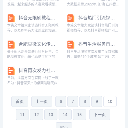
账号。您可以通过访...
号的流量，抖音黑洞账号...
发展，越来越多的人喜欢看视频的
大数据显示,2022年, 加油 在抖音评
时候互动。如今看视频，很多时候
论区被提及8.8亿次。在抖音评论区
看的不止是视频的内容，还有配合
中,可以看到网友们或是真诚赞美给
抖音无限刷教程 刷抖音方法
抖音热门引流视频教程 抖音视频推广引流
视频一起出现的弹幕。近年来，弹
陌生人以鼓励,或是善意 代...
幕文化兴起，不少人表示自己看视
本篇文章给大家谈谈抖音无限刷教
本篇文章给大家谈谈抖音热门引流
频的时候一定要开弹...
程，以及刷抖音方法对应的知识
视频教程，以及抖音视频推广引流
点，希望对各位有所帮助，不要忘
对应的知识点，希望对各位有所帮
了收藏本站喔。抖音怎么刷抖币有
助，不要忘了收藏本站喔。抖音短
合肥见微文化传媒：新人前期运营抖音需要注意什么？
抖音生活服务首次发布年度数据报告：覆盖370个城市 超百万门店入驻
什么方法？你只能去用钱购买，这
视频引流上热门技巧有哪些？1.首
种正规的APP一般没有这种空子让
先你先要准备一定的素材或许片集
关于新人刚开始进行抖音运营，合
抖音生活服务首次发布年度数据报
你钻的啊。抖音的主要...
公众号可以帮到你最...
肥见微文化小编也总结了如下的经
告：覆盖370个城市 超百万门店入
验，希望可以帮助到一些初学者，
驻 2023-01-04 10:43:14来源：央
接下来我们一起来看看吧：合肥见
广网 央广网北京1月4日消息（记者
抖音再次发力社交赛道，日前推出桌面端聊天应用
微文化传媒：新人前期运营抖音需
郭彦伟）2023年1月3日，抖音发布
要注意什么？一、仔细了解抖音的
《2022抖...
日前，抖音方面在官网上线了一款
机制我们大部分人做抖...
名为 " 抖音聊天 " 的桌面端聊天应
用，并提供了 Windows 客户端与
Mac 客户端两种版本。根据官网公
布的相关信息显示，这款应...
首页
上一页
6
7
8
9
10
11
12
13
14
15
下一页
尾页