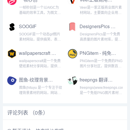
一帧秒创是一个以AIGC为
Veer是一家正版商业图片素
基础的效率工具，为图文创
材网站，主要面向企业用户
作者和营销机构提供一键图
提供高清正版素材！Veer是
文转视频（TTV）服务，通
一家版权内容提供商，内容
SOOGIF
DesignersPics 翻译站点
过对优质素材、智能AI语
来自微利图库鼻祖iStock，
音、智能字幕、BGM、
拥有亿级优质图片资源，包
SOOGIF是一个动态gif图片
DesignersPics是一个免费
LOGO等匹配设置，无需剪
含图片、插画、矢量图、设
素材网站，提供搞笑、表
高质量的图片素材库，提供
辑，一键成片，零门槛创作
计素材等，100%...
情、美女、明星、热门事件
免费高分辨率的库存照片供
视频...
GIF动图全搜索及下载。网
个人和商业使用。且不需要
wallpaperscraft 翻译站点
PNGitem - 纯免费免抠PNG图像 翻译站点
站提供在线GIF制作工具，
署名！由于网站为英文网
支持在线将视频转GIF、图
站，所以如果使用中文进行
wallpaperscraft是一个免费
PNGitem是一个免费的PNG
片合成GIF、GIF压缩、GIF
搜索的话，可能没有结果，
壁纸素材分享网站，提供各
图片分享社区，提供数百万
编辑、GIF...
所以请使用中文进行搜索...
种分辨率的免费高清壁纸素
可供免费下载使用的高清免
材，比如高清汽车壁纸、美
抠PNG图片。让您的工作和
图鱼-纹理背景素材
freepngs 翻译站点
食壁纸、风景壁纸、花草壁
学习更轻松、更高效。
纸、爱情壁纸等等桌面高清
PNGitem主要提供以下免费
图鱼(hituyu 是一个专注于纹
freepngs(www.freepngs.com
壁纸素材，免费桌面背景素
图片素材：具有PNG格式的
理背景素材的网站，网站非
是一个免抠PNG图片素材网
材，壁纸适用于...
图标、标志、剪贴画...
常有特色，针对性比较强，
站，网站拥有超过17万张的
专注纹理素材收集，打开网
免费PNG图片可供下载。网
页就能看到根据不同色调和
站上所有的图片都可以免费
评论列表 （
0
条）
不同类别进行分类的纹理素
下载。并且，你可以批量下
材！网站还利用 ”人工智能”
载完整的FreePNG...
一个一个把素材整...