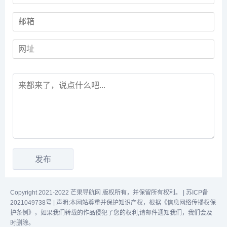
Copyright 2021-2022 芒果导航网 版权所有，并保留所有权利。 |
苏ICP备
2021049738号
|
声明:本网站尊重并保护知识产权，根据《信息网络传播权保
护条例》，如果我们转载的作品侵犯了您的权利,请邮件通知我们，我们会及
时删除。