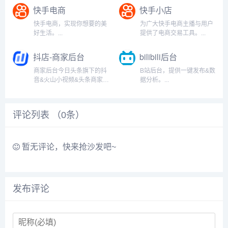
化的营...
于各类流量媒体、内容媒
商提供海量商机信息和便捷
快手电商
快手小店
体、社交个人、网红达人、
安全的在线交易市场，也是
MCN机构、招商服务商、工
商人们以商会友、真实互动
快手电商，实现你想要的美
为广大快手电商主播与用户
具服务商、代理机构等。平
的社区平台。目前
好生活。...
提供了电商交易工具。...
台优势：零门槛，淘宝账户
1688.com已覆盖原材料、
登录即可推...
工...
抖店-商家后台
bilibili后台
商家后台今日头条旗下的抖
B站后台，提供一键发布&数
音&火山小视频&头条商家后
据分析。...
台。...
评论列表 （
0
条）
暂无评论，快来抢沙发吧~
发布评论