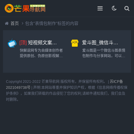
首页
包含"表情包制作"标签的内容
[顶]
短视频文案解说-快解说网
爱斗图_微信斗图表情包分享网站
快解说网专为自媒体创作者
爱斗图是一个微信斗图表情
提供原创、伪原创影视解说
包制作与分享网站，可以在
文案、解说文稿等文案，做
线制作表情包并分享给你的
最全最好的影视解说分享
朋友。网站拥有大量表情包
网。...
素材，且表情可以直接替换
文字进行修改。并提供了大
Copyright 2021-2022 芒果导航网 版权所有，并保留所有权利。 |
苏ICP备
量的表情包模板，支持表情
2021049738号
|
声明:本网站尊重并保护知识产权，根据《信息网络传播权保
包去白底！如果你想在抖音
护条例》，如果我们转载的作品侵犯了您的权利,请邮件通知我们，我们会及
快手做一...
时删除。