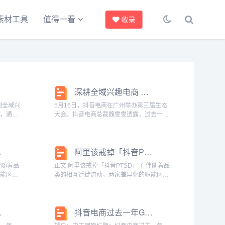
素材工具
值得一看
收录
深耕全域兴趣电商 抖音电商将投入百亿现金扶持商家发展
到全域兴
5月16日，抖音电商在广州举办第三届生态
设，通过
大会。抖音电商总裁魏雯雯透露，过去一
城、搜
年，抖音电商GMV同比增长80%，其中，货
商家生意
架场景GMV占比达30%，平台售出超300亿
的多元需
件物品。魏雯雯表示，全域兴趣电商的边
D」了
阿里该戒掉「抖音PTSD」了
界...
正文 阿里该戒掉「抖音PTSD」了 伴随着品
职能区分
类的相互迁徙流动，两家差异化的职能区分
入下半
也越来越模糊。这意味着竞争或迈入下半
场，厮杀会越来越激烈。 “货架场有非常大的
...
发展空间，货架场与内容场做好联动，...
增长80%
抖音电商过去一年GMV同比增长80%