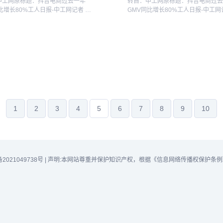
中工网原标题：抖音电商过去一年
转自：中工网原标题：抖音电商过
比增长80%工人日报-中工网记者 车
GMV同比增长80%工人日报-中工网
16日，抖音电商在广州举办第三届生
辉5月16日，抖音电商在广州举办第
。抖音电商总裁魏雯雯透露，过去一
态大会。抖音电商总裁魏雯雯透露
音电商GMV同比增长80%，其中，
年，抖音电商GMV同比增长80%，
货...
1
2
3
4
5
6
7
8
9
10
备2021049738号
|
声明:本网站尊重并保护知识产权，根据《信息网络传播权保护条例