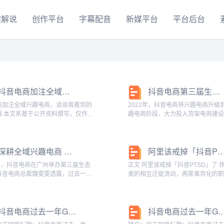
案解说
创作平台
字幕配音
新媒平台
平台后台
抖音电商加注全域兴趣电商，谈谈我看到的几个逻辑
抖音电商第三届生态大会：深耕全域兴趣电商，丰富用户美好生活
商加注全域兴趣电商，谈谈我看到的
2022年，抖音电商将兴趣电商升级
仅作为
趣电商阶段，大力投入货架电商建
流之用，不构成任何投资建议。5 月
短视频和直播的内容场景与抖音商
日，抖音电商在广州举办了电商生态大
索、店铺等货架场景协同互通，为
音电商总裁魏雯雯在大会中透露，
带来新增长，满足用户对美好生活
深耕全域兴趣电商 抖音电商将投入百亿现金扶持商家发展
阿里该戒掉「抖音PTS
求。时隔...
6日，抖音电商在广州举办第三届生态
正文 阿里该戒掉「抖音PTSD」了 伴随着品
抖音电商总裁魏雯雯透露，过去一
类的相互迁徙流动，两家差异化的
音电商GMV同比增长80%，其中，货
也越来越模糊。这意味着竞争或迈
MV占比达30%，平台售出超300亿
场，厮杀会越来越激烈。 “货架场有非常大的
。魏雯雯表示，全域兴趣电商的边
发展空间，货架场与内容场做好联动，
抖音电商过去一年GMV同比增长80%
抖音电商过去一年GMV同比