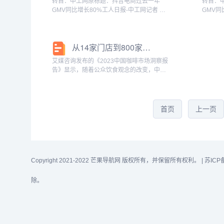
转自：中工网原标题：抖音电商过去一年
转自：
GMV同比增长80%工人日报-中工网记者 车
GMV同
辉5月16日，抖音电商在广州举办第三届生
辉5月
态大会。抖音电商总裁魏雯雯透露，过去一
态大会
年，抖音电商GMV同比增长80%，其中，
年，抖
从14家门店到800家门店，「本来不该有」在抖音喝出“新故事”
货...
货...
艾媒咨询发布的《2023中国咖啡市场洞察报
告》显示，随着公众饮食观念的改变，中国
咖啡市场正在进入一个高速发展的阶段，新
品牌崛起的速度更快，预计咖啡行业将以
27.2%的增长率持续上升。2025年，中国
市...
首页
上一页
Copyright 2021-2022 芒果导航网 版权所有，并保留所有权利。 |
苏ICP
除。