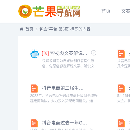
首页
文
首页
包含"平台 第5页"标签的内容
[顶]
短视频文案解说-快解说网
快解说网专为自媒体创作者提供原
抖音电
创、伪原创影视解说文案、解说文稿
几个逻辑 本文系基于公开资料撰写，
等文案，做最全最好的影视解说分享
信息交
网。...
16 
会。抖
抖音电商第三届生态大会：深耕全域兴趣电商，丰富用户美好生活
过...
2022年，抖音电商将兴趣电商升级到全域兴
5月1
趣电商阶段，大力投入货架电商建设，通过
大会。
短视频和直播的内容场景与抖音商城、搜
年，抖
索、店铺等货架场景协同互通，为商家生意
架场景G
带来新增长，满足用户对美好生活的多元需
件物品
抖音电商过去一年GMV同比增长80%
求。时隔...
界...