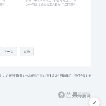
去一年
转自：中工网原标题：抖音电商过去一年
记者 车
GMV同比增长80%工人日报-中工网记者 车
三届生
辉5月16日，抖音电商在广州举办第三届生
，过去一
态大会。抖音电商总裁魏雯雯透露，过去一
其中，
年，抖音电商GMV同比增长80%，其中，
货...
下一页
尾页
》，如果我们转载的作品侵犯了您的权利,请邮件通知我们，我们会及时删