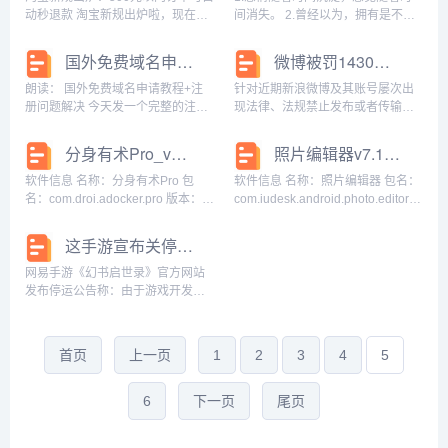
一起关于...
动秒退款 淘宝新规出炉啦，现在如
间消失。 2.曾经以为，拥有是不容
果淘宝店铺订单小于等于500元（子
易的；后来才知道，舍弃更难。 3.
订单）或者天猫店铺任意金额订
剩下的话我们可以在盛夏慢慢说。
国外免费域名申请教程+注册问题解决
微博被罚1430万，因为软色情太多？
单，无需等待，系统会自动进行“未
4.世上最珍贵亦是最不值钱的东西
发货秒退款”处理，虚拟、订制等特
叫真心。 5.爱一个人就...
朗读： 国外免费域名申请教程+注
针对近期新浪微博及其账号屡次出
殊...
册问题解决 今天发一个完整的注册
现法律、法规禁止发布或者传输的
教程和一些问题解决方案（还有个
信息，情节严重，依据部分法律法
小惊喜哦） 这里有两种注册方式哦
规，责令其立即整改，严肃处理相
分身有术Pro_v3.51.0纯净高级版
照片编辑器v7.1无广告版 安卓P图神器
━━━━━━━━━━━━━━━━━━━━━━
关责任人。 北京市互联网信息办公
注册通用注意...
室对新浪微博运营主体北京微梦创
软件信息 名称：分身有术Pro 包
软件信息 名称：照片编辑器 包名：
科网络技术有...
名：com.droi.adocker.pro 版本：
com.iudesk.android.photo.editor
3.47.0 大小：24.67MB 测试系统：
版本：7.1 大小：7.19MB 测试系
Android 7.1.2 简介...
统：Android 7.1.2...
这手游宣布关停，账号将清空
网易手游《幻书启世录》官方网站
发布停运公告称：由于游戏开发运
营策略的调整，《幻书启世录》手
游将于2022年2月14日15 时终止运
营 公告称，2021年12月8日14时，
首页
上一页
1
2
3
4
5
关闭全平台下载入口，同时...
6
下一页
尾页