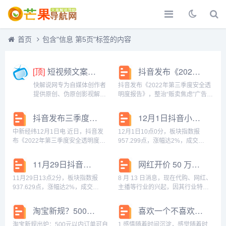
首页
包含"信息 第5页"标签的内容
[顶]
短视频文案解说-快解说网
抖音发布《2022年第三季度安全透明度报告》，整治“贩卖焦虑”广告近3万条
快解说网专为自媒体创作者
抖音发布《2022年第三季度安全透
提供原创、伪原创影视解说
明度报告》，整治“贩卖焦虑”广告近
文案、解说文稿等文案，做
3万条 2022-12-01 13:55:03 来源:
最全最好的影视解说分享
上游新闻 近日，抖音发布《2022年
抖音发布三季度安全透明度报告，整治贩卖焦虑广告近3万条
12月1日抖音小店板块涨幅达2%
网。...
第三季度安全透明度报告》（以下
简...
中新经纬12月1日电 近日，抖音发
12月1日10点0分，板块指数报
布《2022年第三季度安全透明度报
957.299点，涨幅达2%，成交
告》(以下简称《报告》 。《报告》
11.44亿元，换手率0.52%。 板块个
显示通过重点整治，平台不规范表
股中，涨幅最大的前5个股为：报
11月29日抖音小店板块涨幅达2%
网红开价 50 万元卖微信号被法院驳回：买卖协议无效
达减少超过30%，不实信息被举报
40.53元，涨9.54%；报37.84元，
量同比下降36.7%，整治贩卖焦虑
涨6.44%；报3...
11月29日13点2分，板块指数报
8 月 13 日消息，现在代购、网红、
广...
937.629点，涨幅达2%，成交
主播等行业的兴起，因其行业特殊
14.21亿元，换手率0.60%。 板块个
性，往往他们的微信账号上拥有海
股中，涨幅最大的前5个股为：报
量的客户资源，这时候，号主想将
淘宝新规？500元以内订单可以自动秒退款
喜欢一个不喜欢自己人的伤感说说 喜欢一个人得不到的伤感说说
13.78元，涨5.27%；报2.43元，涨
这些账号出售，那这笔交易可以达
5.19%；报2...
成吗？对此，江阴市人民法院就有
淘宝新规出炉：500元以内订单可自
1.感情随着时间沉淀，感觉随着时