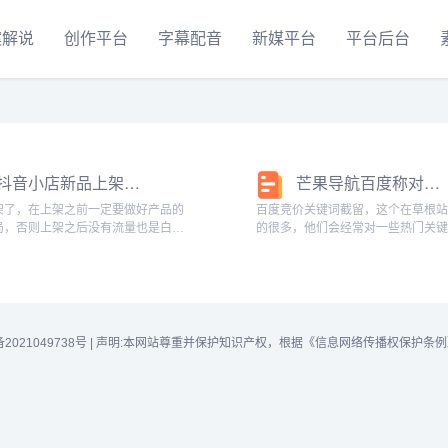
案解说
创作平台
字幕配音
新媒平台
平台后台
抖音小店新品上架之后，如何操作才能有流量有订单？
芒果导航百度称对竞价排名词无审查义务
架了，在上架之前一定要做好产品的
百度竞价关键词截留，这个在草根
局，否则上架之后没有流量也是白
的很多，他们会经常对一些热门关
品基础布局包括三个方面：第一，标
流，而如果截流的是公司，可就有
词关键词是在上架之前就要找好，就
了，甚至还有被起诉的风险。 最近
根据数据筛选出哪些关键词可以提升
里马公司在百度用瑞达恒建筑咨询
。新...
做竞价...
备2021049738号
|
声明:本网站尊重并保护知识产权，根据《信息网络传播权保护条例