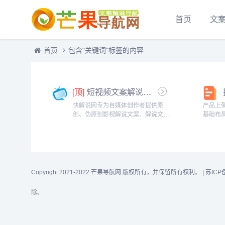
首页
文
首页
包含"关键词"标签的内容
[顶]
短视频文案解说-快解说网
快解说网专为自媒体创作者提供原
产品上
创、伪原创影视解说文案、解说文稿
基础布
等文案，做最全最好的影视解说分享
搭。产
网。...
题关键
是提前
搜索流量
Copyright 2021-2022 芒果导航网 版权所有，并保留所有权利。 |
苏ICP
除。