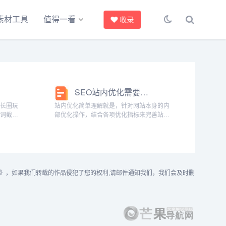
素材工具
值得一看
收录
SEO站内优化需要优先处理的五大问题
站长圈玩
站内优化简单理解就是，针对网站本身的内
键词截
部优化操作，结合各项优化指标来完善站内
点麻烦
的体验和细节，让外网站更加合理符合SEO
。北京千
的基本规范，以达到网站整体流量提升增加
公司品牌
的方式。站内优化需要做哪些操作，下面讲
几个...
》，如果我们转载的作品侵犯了您的权利,请邮件通知我们，我们会及时删