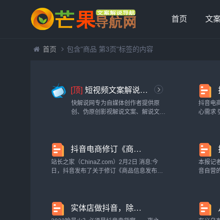
首页
文
首页
包含"商品 第3页"标签的内容
[顶]
短视频文案解说-快解说网
快解说网专为自媒体创作者提供原
抖音电
创、伪原创影视解说文案、解说文稿
心需求 强
等文案，做最全最好的影视解说分享
2023年
网。...
月16日
动，...
抖音电商修订《商品信息发布规范》 新增标题规范
站长之家（ChinaZ.com）2月2日 消息:今
本报记
日，抖音发布了关于修订《商品信息发布规
音自营
范》的意见征集通知，意见征集期2023年2
正式上
月2日—2023年2月9日，拟于2023年2月16
202
日最新修订生效。据悉...
招商，并
实体店做抖音，除了卖商品，还可以卖这个