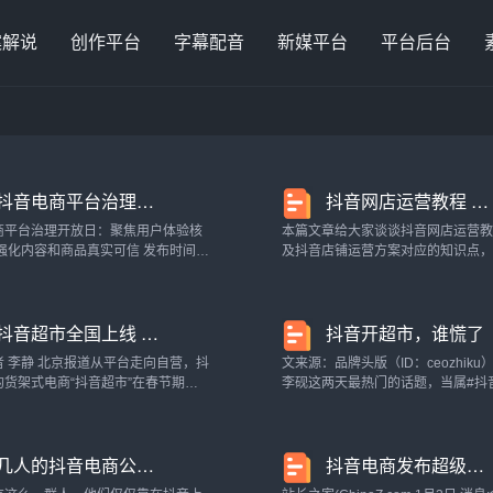
案解说
创作平台
字幕配音
新媒平台
平台后台
抖音电商平台治理开放日：聚焦用户体验核心需求 强化内容和商品真实可信
抖音网店运营教程 抖音店铺运营方案
商平台治理开放日：聚焦用户体验核
本篇文章给大家谈谈抖音网店运营
化内容和商品真实可信 发布时间：
及抖音店铺运营方案对应的知识点
02月19日 20:10:17 来源：云南网 2
各位有所帮助，不要忘了收藏本站
，抖音电商举办 平台治理开放日 活
小店怎么运营先开个小店，一个抖
个个体的营业执照，个体的很快就
抖音超市全国上线 电商版图快速扩张
抖音开超市，谁慌了
下来的，还...
者 李静 北京报道从平台走向自营，抖
文来源：品牌头版（ID：ceozhiku
的货架式电商“抖音超市”在春节期间
李砚这两天最热门的话题，当属#抖
线，并顺势推出“春节不打烊”活动。
#了。1月28日，在APP内上线了“抖
2年就有商家爆料，抖音超市悄悄开启了
过，平台没有大张旗鼓搞宣传，甚
在广州、惠州、东莞、深圳四个...
的入口都没有，需要用户在抖音...
几人的抖音电商公司，是如何凭借无耻的海盗逻辑做到日入斗金的？
抖音电商发布超级福袋存量分配切换公告