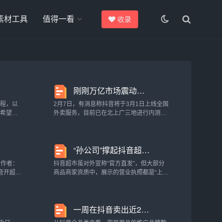
素材工具
值得一看
收录
刚刚万亿市场震动！抖音大手笔！公司回应来了
教程，以
2月7日，有消息称抖音将于3月1日上线全国
，希望对
外卖服务，目前已在北上广三地进行内测。
喔。抖音
同时，字节跳动招聘官网已挂出外卖商品高
音号，一
级运营经理、外卖行业解决方案运营、餐饮
可以办理
直播达人运营高级经理等相关职位。该消息
“孙公司”撑起抖音超市货架，借鉴天猫模式扩充品类
迅速冲...
）作者：
抖音超市虽对外宣称“官方直发”，但大部分
音开超市
商品商家资质中，展示的营业执照都是“上海
音”。不
歆湃信息有限公司”，经股权穿透，其背后百
至连专门
分百持股大股东为抖音集团（香港）有限公
司。 经过自去年7月至今多月的...
一周在抖音卖出近20w单的家居好物，营销的出圈逻辑是什么？