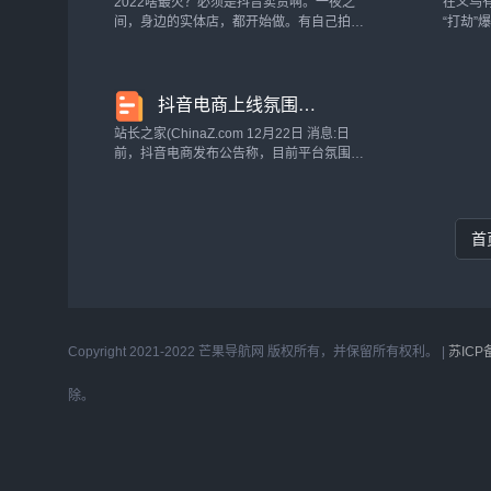
2022啥最火？必须是抖音卖货啊。一夜之
在义乌
间，身边的实体店，都开始做。有自己拍日
“打劫
常的，有找达人探店的，有对着一堆商品劲
基金行
歌热舞的，还有一本正经讲商品、讲应用
行进入
的。不管形式怎么变，但是万变不离其宗，
之后，
抖音电商上线氛围图价格一致性校验功能 将下架不合规商品
始终围绕一...
一样在直.
站长之家(ChinaZ.com 12月22日 消息:日
前，抖音电商发布公告称，目前平台氛围图
可支持商家自行上传或者基于平台生成氛围
图进行改价操作，但近期发现存在部分商家
氛围图价格明显低于实际售卖价，...
首
Copyright 2021-2022 芒果导航网 版权所有，并保留所有权利。 |
苏ICP
除。