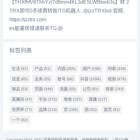
【THXfhfV6ThhYzt7d8mm4KL3dE5LWBbwb3s】转 2
TRX即可0手续费转账!TG机器人: @jzzTRXbot 官网:
https://jzztrx.com
trx能量转错请联系TG:@
标签列表
生活
产品
内容
用户
列表
(97)
(51)
(205)
(198)
(339)
信息
业务
账号
抖音
视频
(65)
(55)
(66)
(1094)
(476)
商品
页面
流量
公司
商家
(53)
(346)
(55)
(81)
(143)
直播间
平台
电商
直播
(47)
(375)
(187)
(127)
世界杯
品牌
页
团
首页
(77)
(114)
(186)
(52)
(81)
一个
(62)
Copyright 2021-2022 芒果导航网 版权所有，并保留所有权利。 |
苏ICP备