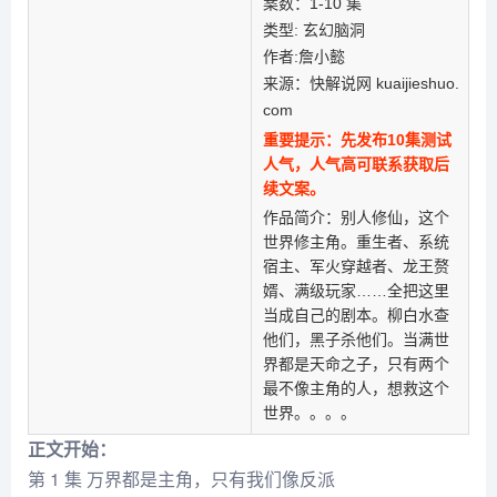
案数：1-10 集
类型: 玄幻脑洞
作者:詹小懿
来源：快解说网 kuaijieshuo.
com
重要提示：先发布10集测试
人气，人气高可联系获取后
续文案。
作品简介：别人修仙，这个
世界修主角。重生者、系统
宿主、军火穿越者、龙王赘
婿、满级玩家……全把这里
当成自己的剧本。柳白水查
他们，黑子杀他们。当满世
界都是天命之子，只有两个
最不像主角的人，想救这个
世界。。。。
正文开始：
第 1 集 万界都是主角，只有我们像反派