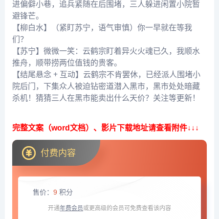
进偏僻小巷，追兵紧随在后围堵，三人躲进闲置小院暂
避锋芒。
【柳白水】（紧盯苏宁，语气审慎）你一早就在等我
们？
【苏宁】微微一笑：云鹤宗盯着异火火魂已久，我顺水
推舟，顺带捞两位值钱的贵客。
【结尾悬念 + 互动】云鹤宗不肯罢休，已经派人围堵小
院后门，下集众人被迫钻密道潜入黑市，黑市处处暗藏
杀机！猜猜三人在黑市能卖出什么天价？关注等更新！
完整文案（word文档）、影片下载地址请查看附件↓↓↓
付费内容
售价：
9
积分
开通
年费会员
或更高级的会员可免费查看该内容