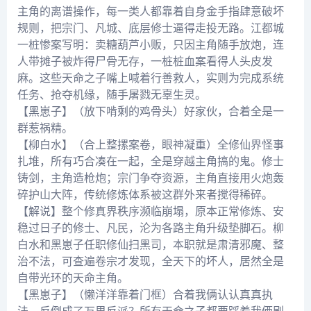
主角的离谱操作，每一类人都靠着自身金手指肆意破坏
规则，把宗门、凡城、底层修士逼得走投无路。江都城
一桩惨案写明：卖糖葫芦小贩，只因主角随手放炮，连
人带摊子被炸得尸骨无存，一桩桩血案看得人头皮发
麻。这些天命之子嘴上喊着行善救人，实则为完成系统
任务、抢夺机缘，随手屠戮无辜生灵。
【黑崽子】（放下啃剩的鸡骨头）好家伙，合着全是一
群惹祸精。
【柳白水】（合上整摞案卷，眼神凝重）全修仙界怪事
扎堆，所有巧合凑在一起，全是穿越主角搞的鬼。修士
铸剑，主角造枪炮；宗门争夺资源，主角直接用火炮轰
碎护山大阵，传统修炼体系被这群外来者搅得稀碎。
【解说】整个修真界秩序濒临崩塌，原本正常修炼、安
稳过日子的修士、凡民，沦为各路主角升级垫脚石。柳
白水和黑崽子任职修仙扫黑司，本职就是肃清邪魔、整
治不法，可查遍卷宗才发现，全天下的坏人，居然全是
自带光环的天命主角。
【黑崽子】（懒洋洋靠着门框）合着我俩认认真真执