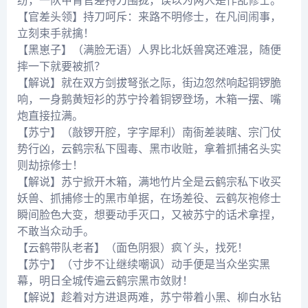
纷，一队甲胄官差持刀围拢，误以为两人是作乱修士。
【官差头领】持刀呵斥：来路不明修士，在凡间闹事，
立刻束手就擒！
【黑崽子】（满脸无语）人界比北妖兽窝还难混，随便
摔一下就要被抓？
【解说】就在双方剑拔弩张之际，街边忽然响起铜锣脆
响，一身鹅黄短衫的苏宁拎着铜锣登场，木箱一摆、嘴
炮直接拉满。
【苏宁】（敲锣开腔，字字犀利）南衙差装瞎、宗门仗
势行凶，云鹤宗私下囤毒、黑市收赃，拿着抓捕名头实
则劫掠修士！
【解说】苏宁掀开木箱，满地竹片全是云鹤宗私下收买
妖兽、抓捕修士的黑市单据，在场差役、云鹤灰袍修士
瞬间脸色大变，想要动手灭口，又被苏宁的话术拿捏，
不敢当众动手。
【云鹤带队老者】（面色阴狠）疯丫头，找死！
【苏宁】（寸步不让继续嘲讽）动手便是当众坐实黑
幕，明日全城传遍云鹤宗黑市敛财！
【解说】趁着对方进退两难，苏宁带着小黑、柳白水钻