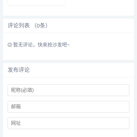
数：1-10 集 类型: 都市种田 都
市 乡村 重生 ...
评论列表 （
0
条）
暂无评论，快来抢沙发吧~
发布评论