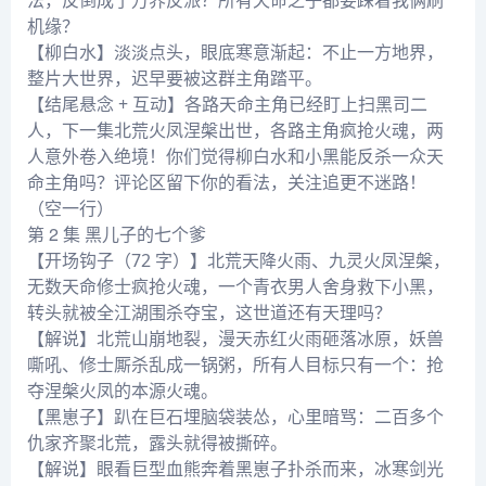
法，反倒成了万界反派？所有天命之子都要踩着我俩刷
机缘？
【柳白水】淡淡点头，眼底寒意渐起：不止一方地界，
整片大世界，迟早要被这群主角踏平。
【结尾悬念 + 互动】各路天命主角已经盯上扫黑司二
人，下一集北荒火凤涅槃出世，各路主角疯抢火魂，两
人意外卷入绝境！你们觉得柳白水和小黑能反杀一众天
命主角吗？评论区留下你的看法，关注追更不迷路！
（空一行）
第 2 集 黑儿子的七个爹
【开场钩子（72 字）】北荒天降火雨、九灵火凤涅槃，
无数天命修士疯抢火魂，一个青衣男人舍身救下小黑，
转头就被全江湖围杀夺宝，这世道还有天理吗？
【解说】北荒山崩地裂，漫天赤红火雨砸落冰原，妖兽
嘶吼、修士厮杀乱成一锅粥，所有人目标只有一个：抢
夺涅槃火凤的本源火魂。
【黑崽子】趴在巨石埋脑袋装怂，心里暗骂：二百多个
仇家齐聚北荒，露头就得被撕碎。
【解说】眼看巨型血熊奔着黑崽子扑杀而来，冰寒剑光