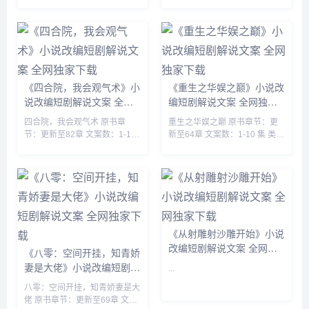
《四合院，我会观气术》小
《重生之华娱之巅》小说改
说改编短剧解说文案 全网
编短剧解说文案 全网独家
独家下载
下载
四合院，我会观气术 原书章
重生之华娱之巅 原书章节：更
节：更新至82章 文案数：1-10
新至64章 文案数：1-10 集 类
集 类型: 男频衍生 穿越 空间 四
型: 都市脑洞 都市 穿越 娱乐圈
合院 同人...
搞笑轻松...
《从射雕射沙雕开始》小说
改编短剧解说文案 全网独
《八零：空间开挂，知青娇
家下载
妻是大佬》小说改编短剧解
...
说文案 全网独家下载
八零：空间开挂，知青娇妻是大
佬 原书章节：更新至69章 文案