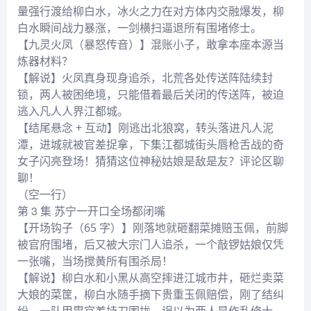
量强行渡给柳白水，冰火之力在对方体内交融爆发，柳
白水瞬间战力暴涨，一剑横扫逼退所有围堵修士。
【九灵火凤（暴怒传音）】混账小子，敢拿本座本源当
炼器材料？
【解说】火凤真身现身追杀，北荒各处传送阵陆续封
锁，两人被困绝境，只能借着最后关闭的传送阵，被迫
逃入凡人人界江都城。
【结尾悬念 + 互动】刚逃出北狼窝，转头落进凡人泥
潭，进城就被官差捉拿，下集江都城街头唇枪舌战的奇
女子闪亮登场！猜猜这位神秘姑娘是敌是友？评论区聊
聊！
（空一行）
第 3 集 苏宁一开口全场都闭嘴
【开场钩子（65 字）】刚落地就砸翻菜摊赔玉佩，前脚
被官府围堵，后又被大宗门人追杀，一个敲锣姑娘仅凭
一张嘴，当场搅黄所有围杀局！
【解说】柳白水和小黑从高空摔进江城市井，砸烂卖菜
大娘的菜筐，柳白水随手摘下贵重玉佩赔偿，刚了结纠