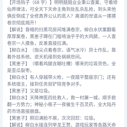
【开场钩子（68 字）】明明兢兢业业秉公查案、守着修
仙界律法，可全天下天命主角到处乱杀乱抢，到头来他
俩反倒成了全修真界公认的恶人？离谱的世道从一摞摞
卷宗彻底揭开！
【解说】昏暗的扫黑司房间堆满卷宗，柳白水伏案翻看
厚厚案卷，黑崽子蹲在门槛啃油乎乎的大鸡腿，一人查
卷宗一人摸鱼，反差直接拉满。
【柳白水】（指尖点着卷宗，语气冰冷）异士作乱，靠
着外挂系统、逆天机缘到处祸祸世间。
【黑崽子】（嚼着鸡腿含糊吐槽）哪来的垃圾货色，全
是歪瓜裂枣。
【柳白水】有人穿越带火枪，一夜踏平整座宗门；还有
系统宿主，接到任务就铲除竞争对手。
【黑崽子】又是垃圾。
【柳白水】天降神医四处救人，救一村屠一城，顺手掀
翻一方势力；神秘小瓶子一夜催生千百灵药，全大陆丹
药市场直接崩盘。
【黑崽子】照旧满脸不屑，次次回怼：垃圾。
【解说】柳白水接连列举龙王赘、游戏玩家等各路天命