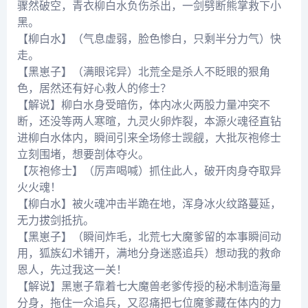
骤然破空，青衣柳白水负伤杀出，一剑劈断熊掌救下小
黑。
【柳白水】（气息虚弱，脸色惨白，只剩半分力气）快
走。
【黑崽子】（满眼诧异）北荒全是杀人不眨眼的狠角
色，居然还有好心救人的修士？
【解说】柳白水身受暗伤，体内冰火两股力量冲突不
断，还没等两人寒暄，九灵火卵炸裂，本源火魂径直钻
进柳白水体内，瞬间引来全场修士觊觎，大批灰袍修士
立刻围堵，想要剖体夺火。
【灰袍修士】（厉声喝喊）抓住此人，破开肉身夺取异
火火魂！
【柳白水】被火魂冲击半跪在地，浑身冰火纹路蔓延，
无力拔剑抵抗。
【黑崽子】（瞬间炸毛，北荒七大魔爹留的本事瞬间动
用，狐族幻术铺开，满地分身迷惑追兵）想动我的救命
恩人，先过我这一关！
【解说】黑崽子靠着七大魔兽老爹传授的秘术制造海量
分身，拖住一众追兵，又忍痛把七位魔爹藏在体内的力