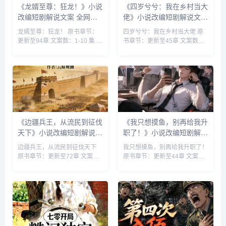
《龙婿至尊：狂龙！》小说
《四岁兮兮：我在乡村当大
改编短剧解说文案 全网独
佬》小说改编短剧解说文案
家下载
全网独家下载
龙婿至尊：狂龙！ 原书章节：
四岁兮兮：我在乡村当大佬 原
更新至94章 文案数：1-10 集 类
书章节：更新至45章 文案数：
型: 战神赘婿 都市 神医 都市江
1-10 集 类型: 都市日常 都市 乡
湖 赘婿...
村 大佬 作者:兮兮他爹...
《边疆兵王，从流民到征伐
《我只想摸鱼，别再给我升
天下》小说改编短剧解说文
职了！》小说改编短剧解说
案 全网独家下载
文案 全网独家下载
边疆兵王，从流民到征伐天下
我只想摸鱼，别再给我升职了！
原书章节：更新至72章 文案
原书章节：更新至44章 文案
数：1-10 集 类型: 历史古代 历
数：1-10 集 类型: 都市日常 搞
史 穿越 架空 ...
笑轻松 都市 扮猪吃虎&n...