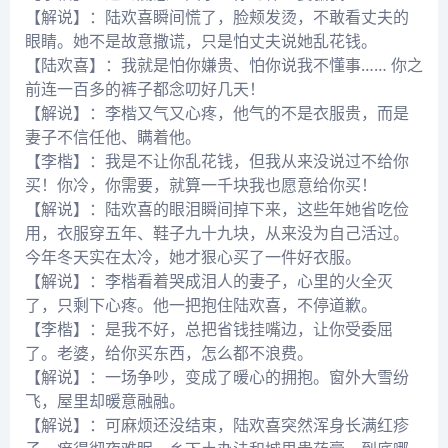
【解说】：陆欢喜瞬间慌了，脸颊发烫，不敢看丈夫的
眼睛。她不是故意撒谎，只是怕丈夫说她乱花钱。
【陆欢喜】：我就是怕你嫌贵、怕你说我不懂事…… 你之
前连一百多的裤子都念叨好几天！
【解说】：李楷又气又心疼，他气的不是衣服贵，而是
妻子不信任他、瞒着他。
【李楷】：我是不让你乱花钱，但我从来没说过不给你
买！你冷，你需要，就算一千块我也愿意给你买！
【解说】：陆欢喜的眼泪瞬间掉下来，这些年她省吃俭
用，衣服穿五年、鞋子九十九块，从来没为自己活过。
今年冬天实在太冷，她才狠心买了一件好衣服。
【解说】：李楷看着哭成泪人的妻子，心里的火全灭
了，只剩下心疼。他一把抱住陆欢喜，不停道歉。
【李楷】：是我不好，总把省钱挂嘴边，让你受委屈
了。老婆，给你买东西，怎么都不浪费。
【解说】：一场争吵，变成了暖心的拥抱。窗外大雪纷
飞，屋里却暖意融融。
【解说】：可麻烦还没结束，陆欢喜突然浑身长满红疹