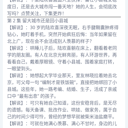
度日，还是去大城市闯一番天地？她的人生，会彻底改
写吗？点赞关注，下集更炸！
第 2 集 留大城市还是回小县城
【解说】：30 岁的陆欢喜深夜无眠，右手腱鞘囊肿疼得
钻心，她盯着手机，突然开始疯狂后悔：当年如果留在
北上广，现在会不会活成别人羡慕的样子？
【解说】：哄睡儿子后，陆欢喜躺在床上，翻看着老同
学的朋友圈。有人在北京光鲜亮丽，有人环游世界，再
看看自己，戴着厚眼镜、守着小县城、围着家庭打转，
一眼望到头。
【解说】：她想起大学毕业那天，室友林晓拉着她去北
京，可父母一句 “编制才是铁饭碗”，直接把她绑回了小
县城。这些年，她一路考编、结婚、生子，活成了亲戚
口中 “最有出息” 的孩子。
【解说】：可只有她自己知道，这份安稳背后，是无尽
的遗憾。每天备课、批改作业、哄娃、做家务，属于自
己的时间少得可怜，曾经的梦想早就被柴米油盐磨平。
【解说】：可就在她满心羡慕、满心不甘时，身边的儿