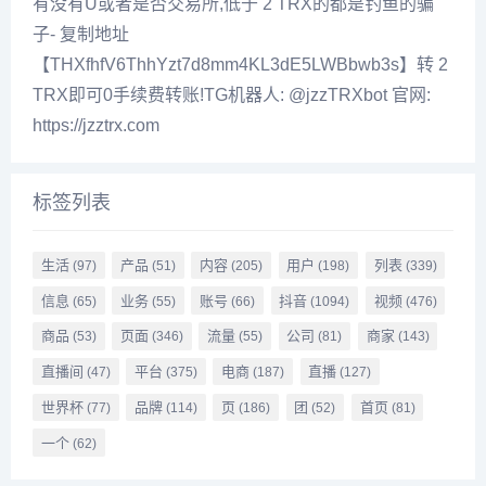
有没有U或者是否交易所,低于 2 TRX的都是钓鱼的骗
子- 复制地址
【THXfhfV6ThhYzt7d8mm4KL3dE5LWBbwb3s】转 2
TRX即可0手续费转账!TG机器人: @jzzTRXbot 官网:
https://jzztrx.com
标签列表
生活
产品
内容
用户
列表
(97)
(51)
(205)
(198)
(339)
信息
业务
账号
抖音
视频
(65)
(55)
(66)
(1094)
(476)
商品
页面
流量
公司
商家
(53)
(346)
(55)
(81)
(143)
直播间
平台
电商
直播
(47)
(375)
(187)
(127)
世界杯
品牌
页
团
首页
(77)
(114)
(186)
(52)
(81)
一个
(62)