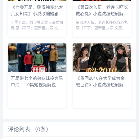
《七零开局，糙汉独宠北大
《第四次入伍，老连长吓吃
荒女知青》小说改编短剧解
救心丸》小说改编短剧解说
说文案 全网独家下载
文案 全网独家下载
七零开局，糙汉独宠北大荒女知
第四次入伍，老连长吓吃救心丸
青 原书章节：更新至25章 文案
原书章节：更新至37章 文案
数：1-10 集 类型: 种田 独宠 现
数：1-10 集 类型: 都市脑洞 搞
代言情 病娇 ...
笑轻松 扮猪吃虎 系统&n...
开局带七个弟弟妹妹投奔易
《重回2010在大学成为金
中海 1-10集短视频解说文
融巨鳄》小说改编短剧解说
案
文案 全网独家下载
...
...
评论列表 （
0
条）