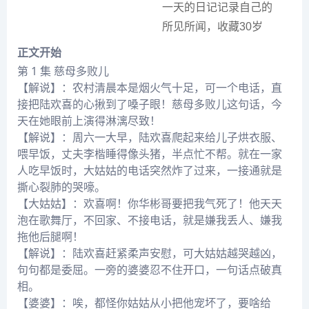
一天的日记记录自己的
所见所闻，收藏30岁
正文开始
第 1 集 慈母多败儿
【解说】：农村清晨本是烟火气十足，可一个电话，直
接把陆欢喜的心揪到了嗓子眼！慈母多败儿这句话，今
天在她眼前上演得淋漓尽致！
【解说】：周六一大早，陆欢喜爬起来给儿子烘衣服、
喂早饭，丈夫李楷睡得像头猪，半点忙不帮。就在一家
人吃早饭时，大姑姑的电话突然炸了过来，一接通就是
撕心裂肺的哭嚎。
【大姑姑】：欢喜啊！你华彬哥要把我气死了！他天天
泡在歌舞厅，不回家、不接电话，就是嫌我丢人、嫌我
拖他后腿啊！
【解说】：陆欢喜赶紧柔声安慰，可大姑姑越哭越凶，
句句都是委屈。一旁的婆婆忍不住开口，一句话点破真
相。
【婆婆】：唉，都怪你姑姑从小把他宠坏了，要啥给