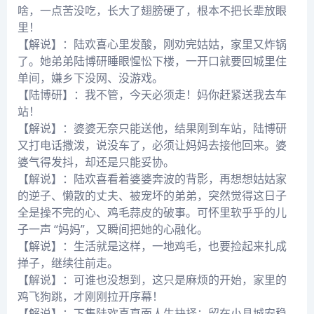
啥，一点苦没吃，长大了翅膀硬了，根本不把长辈放眼
里！
【解说】：陆欢喜心里发酸，刚劝完姑姑，家里又炸锅
了。她弟弟陆博研睡眼惺忪下楼，一开口就要回城里住
单间，嫌乡下没网、没游戏。
【陆博研】：我不管，今天必须走！妈你赶紧送我去车
站！
【解说】：婆婆无奈只能送他，结果刚到车站，陆博研
又打电话撒泼，说没车了，必须让妈妈去接他回来。婆
婆气得发抖，却还是只能妥协。
【解说】：陆欢喜看着婆婆奔波的背影，再想想姑姑家
的逆子、懒散的丈夫、被宠坏的弟弟，突然觉得这日子
全是操不完的心、鸡毛蒜皮的破事。可怀里软乎乎的儿
子一声 “妈妈”，又瞬间把她的心融化。
【解说】：生活就是这样，一地鸡毛，也要捡起来扎成
掸子，继续往前走。
【解说】：可谁也没想到，这只是麻烦的开始，家里的
鸡飞狗跳，才刚刚拉开序幕！
【解说】：下集陆欢喜直面人生抉择：留在小县城安稳