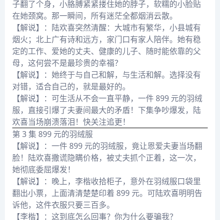
子翻了个身，小胳膊紧紧搂住她的脖子，软糯的小脸贴
在她颈窝。那一瞬间，所有迷茫全都烟消云散。
【解说】：陆欢喜突然清醒：大城市有繁华，小县城有
烟火；北上广有诗和远方，家门口有家人陪伴。她有稳
定的工作、爱她的丈夫、健康的儿子、随时能依靠的父
母，这何尝不是最珍贵的幸福？
【解说】：她终于与自己和解，与生活和解。选择没有
对错，适合自己的，就是最好的。
【解说】：可生活从不会一直平静，一件 899 元的羽绒
服，直接引爆了夫妻间最大的矛盾！下集争吵爆发，陆
欢喜当场崩溃落泪！快关注追更！
第 3 集 899 元的羽绒服
【解说】：一件 899 元的羽绒服，竟让恩爱夫妻当场翻
脸！陆欢喜撒谎隐瞒价格，被丈夫抓个正着，这一次，
她彻底委屈爆发！
【解说】：晚上，李楷收拾柜子，意外在羽绒服口袋里
翻出小票，上面清清楚楚印着 899 元。可陆欢喜明明告
诉他，这件衣服只要三百多。
【李楷】：这到底怎么回事？你为什么要骗我？