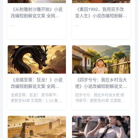
《从射雕射沙雕开始》小说
《重回1992，我用双手改
改编短剧解说文案 全网独
变人生》小说改编短剧解说
家下载
文案 全网独家下载
...
...
《龙婿至尊：狂龙！》小说
《四岁兮兮：我在乡村当大
改编短剧解说文案 全网独
佬》小说改编短剧解说文案
家下载
全网独家下载
龙婿至尊：狂龙！ 原书章节：
四岁兮兮：我在乡村当大佬 原
更新至94章 文案数：1-10 集 类
书章节：更新至45章 文案数：
型: 战神赘婿 都市 神医 都市江
1-10 集 类型: 都市日常 都市 乡
湖 赘婿...
村 大佬 作者:兮兮他爹...