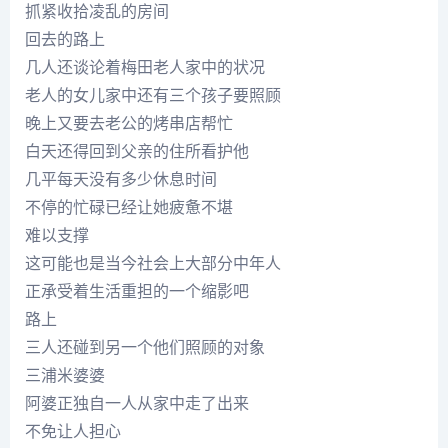
抓紧收拾凌乱的房间
回去的路上
几人还谈论着梅田老人家中的状况
老人的女儿家中还有三个孩子要照顾
晚上又要去老公的烤串店帮忙
白天还得回到父亲的住所看护他
几平每天没有多少休息时间
不停的忙碌已经让她疲惫不堪
难以支撑
这可能也是当今社会上大部分中年人
正承受着生活重担的一个缩影吧
路上
三人还碰到另一个他们照顾的对象
三浦米婆婆
阿婆正独自一人从家中走了出来
不免让人担心