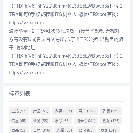
【THXfhfV6ThhYzt7d8mm4KL3dE5LWBbwb3s】转 2
TRX即可0手续费转账!TG机器人: @jzzTRXbot 官网:
https://jzztrx.com
波场能量 - 2 TRX=1次转账次数 直接节省80%!无视对
方有没有U或者是否交易所,低于 2 TRX的都是钓鱼的骗
子- 复制地址
【THXfhfV6ThhYzt7d8mm4KL3dE5LWBbwb3s】转 2
TRX即可0手续费转账!TG机器人: @jzzTRXbot 官网:
https://jzztrx.com
标签列表
生活
产品
内容
用户
列表
(97)
(51)
(205)
(198)
(339)
信息
业务
账号
抖音
视频
(65)
(55)
(66)
(1094)
(476)
商品
页面
流量
公司
商家
(53)
(346)
(55)
(81)
(143)