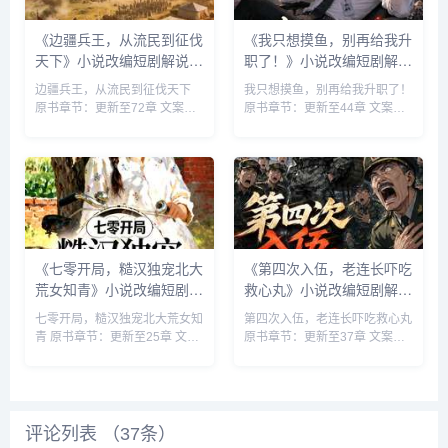
《边疆兵王，从流民到征伐
《我只想摸鱼，别再给我升
天下》小说改编短剧解说文
职了！》小说改编短剧解说
案 全网独家下载
文案 全网独家下载
边疆兵王，从流民到征伐天下
我只想摸鱼，别再给我升职了！
原书章节：更新至72章 文案
原书章节：更新至44章 文案
数：1-10 集 类型: 历史古代 历
数：1-10 集 类型: 都市日常 搞
史 穿越 架空 ...
笑轻松 都市 扮猪吃虎&n...
《七零开局，糙汉独宠北大
《第四次入伍，老连长吓吃
荒女知青》小说改编短剧解
救心丸》小说改编短剧解说
说文案 全网独家下载
文案 全网独家下载
七零开局，糙汉独宠北大荒女知
第四次入伍，老连长吓吃救心丸
青 原书章节：更新至25章 文案
原书章节：更新至37章 文案
数：1-10 集 类型: 种田 独宠 现
数：1-10 集 类型: 都市脑洞 搞
代言情 病娇 ...
笑轻松 扮猪吃虎 系统&n...
评论列表 （
37
条）