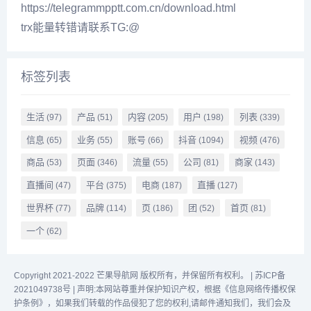
https://telegrammpptt.com.cn/download.html
trx能量转错请联系TG:@
标签列表
生活
产品
内容
用户
列表
(97)
(51)
(205)
(198)
(339)
信息
业务
账号
抖音
视频
(65)
(55)
(66)
(1094)
(476)
商品
页面
流量
公司
商家
(53)
(346)
(55)
(81)
(143)
直播间
平台
电商
直播
(47)
(375)
(187)
(127)
世界杯
品牌
页
团
首页
(77)
(114)
(186)
(52)
(81)
一个
(62)
Copyright 2021-2022 芒果导航网 版权所有，并保留所有权利。 |
苏ICP备
2021049738号
|
声明:本网站尊重并保护知识产权，根据《信息网络传播权保
护条例》，如果我们转载的作品侵犯了您的权利,请邮件通知我们，我们会及