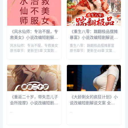
《风水仙师：专治不服，专
《重生八零：踹翻极品摆摊
救美女》小说改编短剧解说
暴富》小说改编短剧解说文
文案 全网独家下载
案 全网独家下载
风水仙师：专治不服，专救美女
重生八零：踹翻极品摆摊暴富
原书章节：更新至5章 文案数：
原书章节：更新至49章 文案
1-10 集 类型: 都市修真 作者:鬼
数：1-10 集 类型: 年代 现代言
才高翔 来源：快解说网
情 美食 重生 ...
kuaijieshuo.com...
《重返二十岁，带失恋儿子
《大龄剩女的疯狂计划》小
会所按摩》小说改编短剧解
说改编短剧解说文案 全网
说文案 全网独家下载
独家下载
...
...