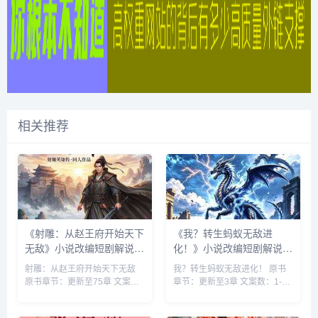
相关推荐
《射雕：从赵王府开始天下
《我？转生蚂蚁无敌进
无敌》小说改编短剧解说文
化！》小说改编短剧解说文
案 全网独家下载
案 全网独家下载
射雕：从赵王府开始天下无敌
我？转生蚂蚁无敌进化！ 原书
原书章节：更新至75章 文案
章节：更新至3章 文案数：1-10
数：1-10 集 类型: 男频衍生 衍
集 类型: 玄幻脑洞 重生 穿越 玄
生 同人 无敌 ...
幻 搞笑轻...