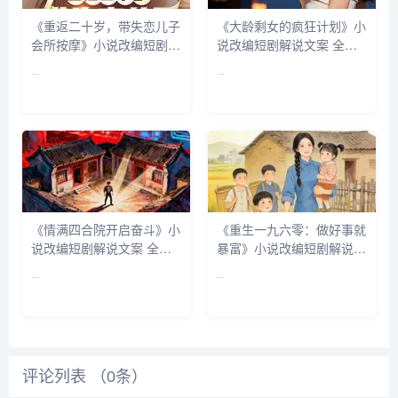
《重返二十岁，带失恋儿子
《大龄剩女的疯狂计划》小
会所按摩》小说改编短剧解
说改编短剧解说文案 全网
说文案 全网独家下载
独家下载
...
...
《情满四合院开启奋斗》小
《重生一九六零：做好事就
说改编短剧解说文案 全网
暴富》小说改编短剧解说文
独家下载
案 全网独家下载
...
...
评论列表 （
0
条）