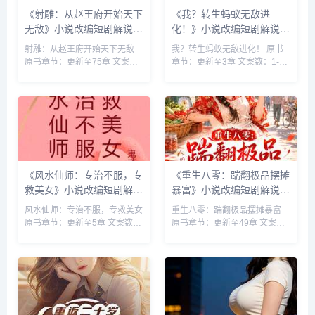
《射雕：从赵王府开始天下
《我？转生蚂蚁无敌进
无敌》小说改编短剧解说文
化！》小说改编短剧解说文
案 全网独家下载
案 全网独家下载
射雕：从赵王府开始天下无敌
我？转生蚂蚁无敌进化！ 原书
原书章节：更新至75章 文案
章节：更新至3章 文案数：1-10
数：1-10 集 类型: 男频衍生 衍
集 类型: 玄幻脑洞 重生 穿越 玄
生 同人 无敌 ...
幻 搞笑轻...
《风水仙师：专治不服，专
《重生八零：踹翻极品摆摊
救美女》小说改编短剧解说
暴富》小说改编短剧解说文
文案 全网独家下载
案 全网独家下载
风水仙师：专治不服，专救美女
重生八零：踹翻极品摆摊暴富
原书章节：更新至5章 文案数：
原书章节：更新至49章 文案
1-10 集 类型: 都市修真 作者:鬼
数：1-10 集 类型: 年代 现代言
才高翔 来源：快解说网
情 美食 重生 ...
kuaijieshuo.com...