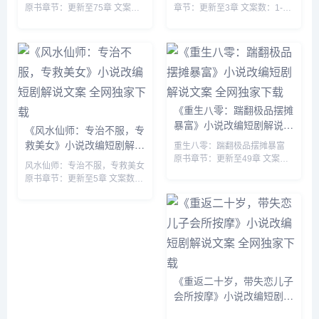
原书章节：更新至75章 文案
章节：更新至3章 文案数：1-10
数：1-10 集 类型: 男频衍生 衍
集 类型: 玄幻脑洞 重生 穿越 玄
生 同人 无敌 ...
幻 搞笑轻...
《重生八零：踹翻极品摆摊
暴富》小说改编短剧解说文
《风水仙师：专治不服，专
案 全网独家下载
救美女》小说改编短剧解说
重生八零：踹翻极品摆摊暴富
文案 全网独家下载
原书章节：更新至49章 文案
风水仙师：专治不服，专救美女
数：1-10 集 类型: 年代 现代言
原书章节：更新至5章 文案数：
情 美食 重生 ...
1-10 集 类型: 都市修真 作者:鬼
才高翔 来源：快解说网
kuaijieshuo.com...
《重返二十岁，带失恋儿子
会所按摩》小说改编短剧解
说文案 全网独家下载
...