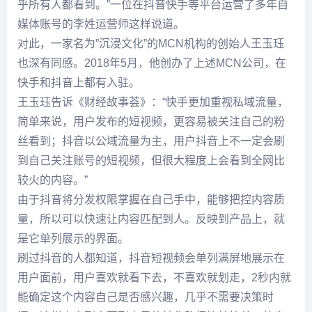
乎所有人都看到。”一位在抖音快手等平台运营了多年自
媒体账号的李姓运营师这样说道。
对此，一家名为”沉浸文化”的MCN机构的创始人王玉珏
也深有同感。2018年5月，他创办了上述MCN公司，在
快手和抖音上都有入驻。
王玉珏告诉《财经故事荟》：“快手更加重视私域流量，
简单来说，用户发布的短视频，更容易被关注自己的粉
丝看到；抖音以公域流量为主，用户抖音上不一定会刷
到自己关注账号的短视频，但很大程度上会看到全网比
较火的内容。”
由于抖音将分发权限掌握在自己手中，能够把控内容质
量，所以可以快速让内容匹配到人。反映到产品上，就
是它单列展示的界面。
刷过抖音的人都知道，抖音短视频会单列满屏地展示在
用户面前，用户喜欢就看下去，不喜欢就划走，2秒内就
能确定这个内容自己是否感兴趣，几乎不需要决策时