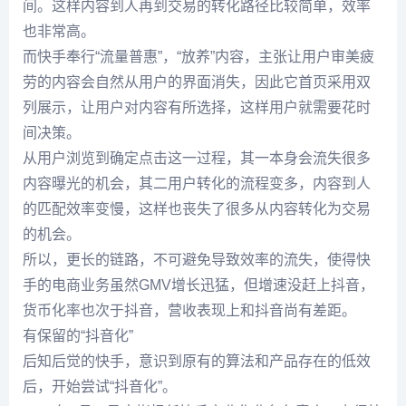
间。这样内容到人再到交易的转化路径比较简单，效率
也非常高。
而快手奉行“流量普惠”，“放养”内容，主张让用户审美疲
劳的内容会自然从用户的界面消失，因此它首页采用双
列展示，让用户对内容有所选择，这样用户就需要花时
间决策。
从用户浏览到确定点击这一过程，其一本身会流失很多
内容曝光的机会，其二用户转化的流程变多，内容到人
的匹配效率变慢，这样也丧失了很多从内容转化为交易
的机会。
所以，更长的链路，不可避免导致效率的流失，使得快
手的电商业务虽然GMV增长迅猛，但增速没赶上抖音，
货币化率也次于抖音，营收表现上和抖音尚有差距。
有保留的“抖音化”
后知后觉的快手，意识到原有的算法和产品存在的低效
后，开始尝试“抖音化”。