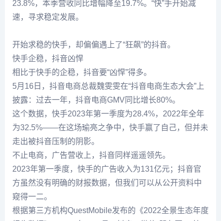
23.8%，本季营收同比增幅降至19.7%。“快”手开始减
速，寻求稳定发展。
开始求稳的快手，却偏偏遇上了“狂飙”的抖音。
快手企稳，抖音凶悍
相比于快手的企稳，抖音要“凶悍”得多。
5月16日，抖音电商总裁魏雯雯在“抖音电商生态大会”上
披露：过去一年，抖音电商GMV同比增长80%。
这个数据，快手2023年第一季度为28.4%，2022年全年
为32.5%——在这场瑜亮之争中，快手赢了自己，但并未
走出被抖音压制的阴影。
不止电商，广告营收上，抖音同样遥遥领先。
2023年第一季度，快手的广告收入为131亿元；抖音官
方虽然没有明确的财报数据，但我们可以从公开资料中
窥得一二。
根据第三方机构QuestMobile发布的《2022全景生态年度