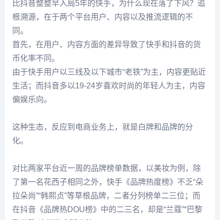
比抖音整整早入局5年的快手，为什么现在落了下风？追
根溯源，在于两个平台用户、内容以及推流逻辑的不
同。
首先，在用户、内容方面的差异导致了快手和抖音的货
币化率不同。
由于快手用户以三线及以下城市“老铁”为主，内容更贴近
生活；而抖音多以19-24岁喜欢时尚的年轻人为主，内容
偏娱乐向。
这种生态，反应到电商业务上，就是白牌和品牌的分
化。
对比两家平台近一周的品牌榜单数据，以美妆为例，除
了第一名花西子相同之外，快手《品牌热度榜》不乏“朵
拉朵尚”“韩熙贞”等草根品牌，二者分列榜单二三位；而
在抖音《品牌热DOU榜》中的二三名，却是“兰蔻”“巴黎