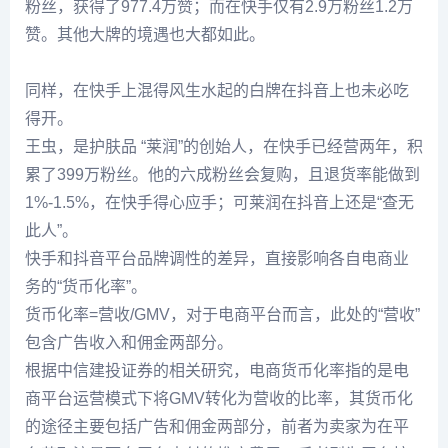
粉丝，获得了977.4万赞；而在快手仅有2.9万粉丝1.2万
赞。其他大牌的境遇也大都如此。
同样，在快手上混得风生水起的白牌在抖音上也未必吃
得开。
王虫，是护肤品 “莱润”的创始人，在快手已经营两年，积
累了399万粉丝。他的六成粉丝会复购，且退货率能做到
1%-1.5%，在快手得心应手；可莱润在抖音上还是“查无
此人”。
快手和抖音平台品牌调性的差异，直接影响各自电商业
务的“货币化率”。
货币化率=营收/GMV，对于电商平台而言，此处的“营收”
包含广告收入和佣金两部分。
根据中信建投证券的相关研究，电商货币化率指的是电
商平台运营模式下将GMV转化为营收的比率，其货币化
的途径主要包括广告和佣金两部分，前者为卖家为在平