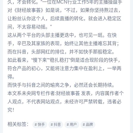
久，才会转化。”一位在MCN行业工作5年的主播操盘手
对《财经故事荟》如是说，“不过，如果你坚持熬过去，
让粉丝认你这个人，后续直播的转化，就会进入稳定区
间，不太容易动摇。”
这从两个平台的头部主播更迭中，也可见一斑。在快
手，辛巴及其家族的表现，始终让其他主播难忘其背；
而在抖音，头部网红的排位，并不如快手那般稳定。
如此看来，“慢下来”“稳扎稳打”倒是适合现阶段的快手，
符合产品的初心，又能将注意力集中在盈利上，一举两
得。
而快手与抖音之间的瑜亮之争，必然还会长期持续。
本文系未央网专栏作者:财经故事荟 发表，内容属作者个
人观点，不代表网站观点，未经许可严禁转载，违者必
究！
相关标签：
# 快手
# 抖音
# 用户
# 品牌