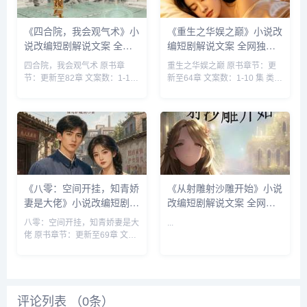
《四合院，我会观气术》小
《重生之华娱之巅》小说改
说改编短剧解说文案 全网
编短剧解说文案 全网独家
独家下载
下载
四合院，我会观气术 原书章
重生之华娱之巅 原书章节：更
节：更新至82章 文案数：1-10
新至64章 文案数：1-10 集 类
集 类型: 男频衍生 穿越 空间 四
型: 都市脑洞 都市 穿越 娱乐圈
合院 同人...
搞笑轻松...
《八零：空间开挂，知青娇
《从射雕射沙雕开始》小说
妻是大佬》小说改编短剧解
改编短剧解说文案 全网独
说文案 全网独家下载
家下载
八零：空间开挂，知青娇妻是大
...
佬 原书章节：更新至69章 文案
数：1-10 集 类型: 都市种田 都
市 乡村 重生 ...
评论列表 （
0
条）