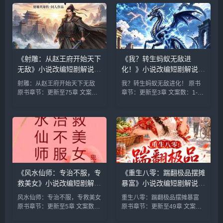
《射雕：从赵王府开始天下
《我？转生蚂蚁无敌进
无敌》小说改编短剧解说文
化！》小说改编短剧解说文
案 全网独家下载
案 全网独家下载
射雕：从赵王府开始天下无敌
我？转生蚂蚁无敌进化！ 原书
原书章节：更新至75章 文案
章节：更新至3章 文案数：1-10
数：1-10 集 类型: 男频衍生 衍
集 类型: 玄幻脑洞 重生 穿越 玄
生 同人 无敌 ...
幻 搞笑轻...
《风水仙师：专治不服，专
《重生八零：踹翻极品摆摊
救美女》小说改编短剧解说
暴富》小说改编短剧解说文
文案 全网独家下载
案 全网独家下载
风水仙师：专治不服，专救美女
重生八零：踹翻极品摆摊暴富
原书章节：更新至5章 文案数：
原书章节：更新至49章 文案
1-10 集 类型: 都市修真 作者:鬼
数：1-10 集 类型: 年代 现代言