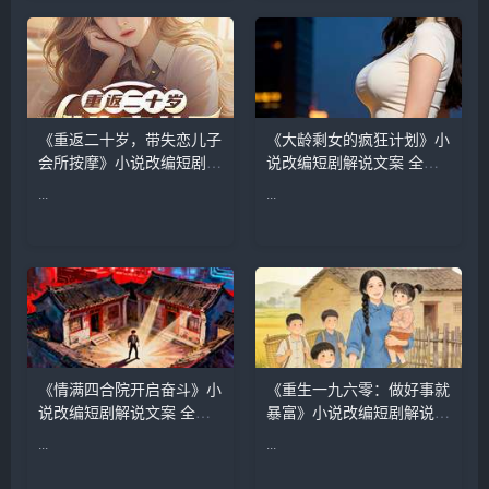
才高翔 来源：快解说网
情 美食 重生 ...
kuaijieshuo.com...
《重返二十岁，带失恋儿子
《大龄剩女的疯狂计划》小
会所按摩》小说改编短剧解
说改编短剧解说文案 全网
说文案 全网独家下载
独家下载
...
...
《情满四合院开启奋斗》小
《重生一九六零：做好事就
说改编短剧解说文案 全网
暴富》小说改编短剧解说文
独家下载
案 全网独家下载
...
...