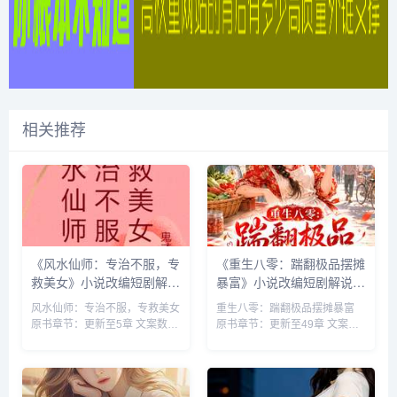
相关推荐
《风水仙师：专治不服，专
《重生八零：踹翻极品摆摊
救美女》小说改编短剧解说
暴富》小说改编短剧解说文
文案 全网独家下载
案 全网独家下载
风水仙师：专治不服，专救美女
重生八零：踹翻极品摆摊暴富
原书章节：更新至5章 文案数：
原书章节：更新至49章 文案
1-10 集 类型: 都市修真 作者:鬼
数：1-10 集 类型: 年代 现代言
才高翔 来源：快解说网
情 美食 重生 ...
kuaijieshuo.com...