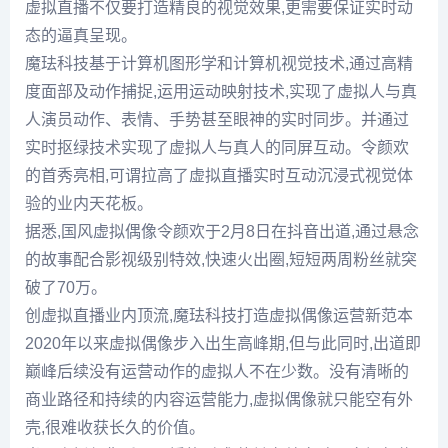
虚拟直播不仅要打造精良的视觉效果,更需要保证实时动
态的逼真呈现。
魔珐科技基于计算机图形学和计算机视觉技术,通过高精
度面部及动作捕捉,运用运动映射技术,实现了虚拟人与真
人演员动作、表情、手势甚至眼神的实时同步。并通过
实时抠绿技术实现了虚拟人与真人的同屏互动。令颜欢
的首秀亮相,可谓拉高了虚拟直播实时互动沉浸式视觉体
验的业内天花板。
据悉,国风虚拟偶像令颜欢于2月8日在抖音出道,通过悬念
的故事配合影视级别特效,快速火出圈,短短两周粉丝就突
破了70万。
创虚拟直播业内顶流,魔珐科技打造虚拟偶像运营新范本
2020年以来虚拟偶像步入出生高峰期,但与此同时,出道即
巅峰后续没有运营动作的虚拟人不在少数。没有清晰的
商业路径和持续的内容运营能力,虚拟偶像就只能空有外
壳,很难收获长久的价值。