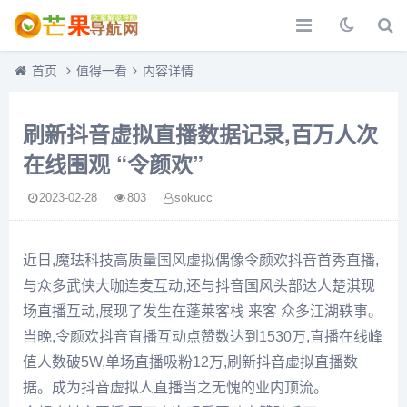
首页
值得一看
内容详情
刷新抖音虚拟直播数据记录,百万人次
在线围观 “令颜欢”
2023-02-28
803
sokucc
近日,魔珐科技高质量国风虚拟偶像令颜欢抖音首秀直播,
与众多武侠大咖连麦互动,还与抖音国风头部达人楚淇现
场直播互动,展现了发生在蓬莱客栈 来客 众多江湖轶事。
当晚,令颜欢抖音直播互动点赞数达到1530万,直播在线峰
值人数破5W,单场直播吸粉12万,刷新抖音虚拟直播数
据。成为抖音虚拟人直播当之无愧的业内顶流。