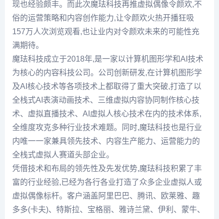
现也经验颇丰。而此次魔珐科技再推虚拟偶像令颜欢,不
俗的运营策略和内容创作能力,让令颜欢火热开播狂吸
157万人次浏览观看,也让业内对令颜欢未来的可能性充
满期待。
魔珐科技成立于2018年,是一家以计算机图形学和AI技术
为核心的内容科技公司。公司创新研发,在计算机图形学
及AI核心技术等各项技术上都取得了重大突破,打造了以
全栈式AI表演动画技术、三维虚拟内容协同制作核心技
术、虚拟直播技术、AI虚拟人核心技术在内的技术体系,
全维度攻克多种行业技术难题。同时,魔珐科技也是行业
内唯一一家兼具领先技术、内容生产能力、运营能力的
全栈式虚拟人赛道头部企业。
凭借技术和布局的领先性及先发优势,魔珐科技积累了丰
富的行业经验,已经为各行各业打造了众多企业虚拟人或
虚拟偶像标杆。客户涵盖阿里巴巴、腾讯、欧莱雅、趣
多多(卡夫)、特斯拉、宝格丽、雅诗兰黛、伊利、蒙牛、