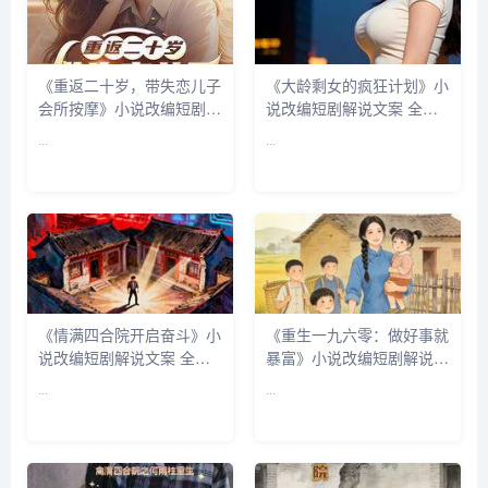
《重返二十岁，带失恋儿子
《大龄剩女的疯狂计划》小
会所按摩》小说改编短剧解
说改编短剧解说文案 全网
说文案 全网独家下载
独家下载
...
...
《情满四合院开启奋斗》小
《重生一九六零：做好事就
说改编短剧解说文案 全网
暴富》小说改编短剧解说文
独家下载
案 全网独家下载
...
...