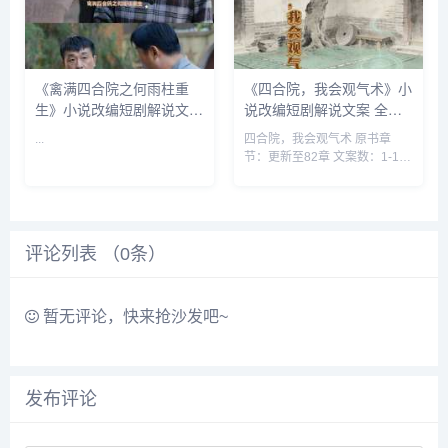
《禽满四合院之何雨柱重
《四合院，我会观气术》小
生》小说改编短剧解说文案
说改编短剧解说文案 全网
全网独家下载
独家下载
...
四合院，我会观气术 原书章
节：更新至82章 文案数：1-10
集 类型: 男频衍生 穿越 空间 四
合院 同人...
评论列表 （
0
条）
暂无评论，快来抢沙发吧~
发布评论