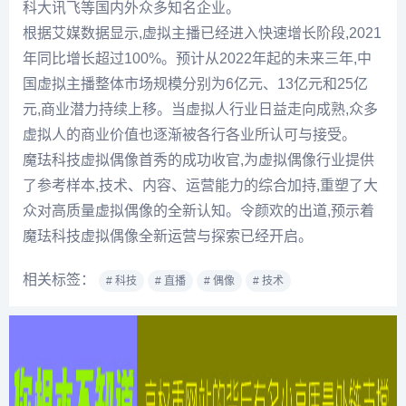
科大讯飞等国内外众多知名企业。
根据艾媒数据显示,虚拟主播已经进入快速增长阶段,2021
年同比增长超过100%。预计从2022年起的未来三年,中
国虚拟主播整体市场规模分别为6亿元、13亿元和25亿
元,商业潜力持续上移。当虚拟人行业日益走向成熟,众多
虚拟人的商业价值也逐渐被各行各业所认可与接受。
魔珐科技虚拟偶像首秀的成功收官,为虚拟偶像行业提供
了参考样本,技术、内容、运营能力的综合加持,重塑了大
众对高质量虚拟偶像的全新认知。令颜欢的出道,预示着
魔珐科技虚拟偶像全新运营与探索已经开启。
相关标签：
# 科技
# 直播
# 偶像
# 技术