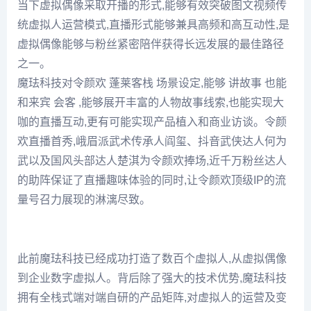
当下虚拟偶像采取开播的形式,能够有效突破图文视频传
统虚拟人运营模式,直播形式能够兼具高频和高互动性,是
虚拟偶像能够与粉丝紧密陪伴获得长远发展的最佳路径
之一。
魔珐科技对令颜欢 蓬莱客栈 场景设定,能够 讲故事 也能
和来宾 会客 ,能够展开丰富的人物故事线索,也能实现大
咖的直播互动,更有可能实现产品植入和商业访谈。令颜
欢直播首秀,峨眉派武术传承人阎玺、抖音武侠达人何为
武以及国风头部达人楚淇为令颜欢捧场,近千万粉丝达人
的助阵保证了直播趣味体验的同时,让令颜欢顶级IP的流
量号召力展现的淋漓尽致。
此前魔珐科技已经成功打造了数百个虚拟人,从虚拟偶像
到企业数字虚拟人。背后除了强大的技术优势,魔珐科技
拥有全栈式端对端自研的产品矩阵,对虚拟人的运营及变