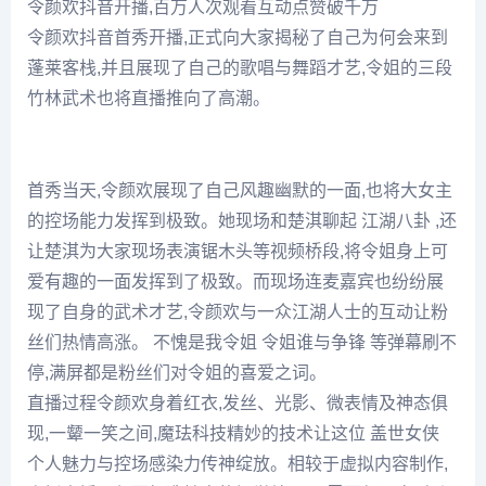
令颜欢抖音开播,百万人次观看互动点赞破千万
令颜欢抖音首秀开播,正式向大家揭秘了自己为何会来到
蓬莱客栈,并且展现了自己的歌唱与舞蹈才艺,令姐的三段
竹林武术也将直播推向了高潮。
首秀当天,令颜欢展现了自己风趣幽默的一面,也将大女主
的控场能力发挥到极致。她现场和楚淇聊起 江湖八卦 ,还
让楚淇为大家现场表演锯木头等视频桥段,将令姐身上可
爱有趣的一面发挥到了极致。而现场连麦嘉宾也纷纷展
现了自身的武术才艺,令颜欢与一众江湖人士的互动让粉
丝们热情高涨。 不愧是我令姐 令姐谁与争锋 等弹幕刷不
停,满屏都是粉丝们对令姐的喜爱之词。
直播过程令颜欢身着红衣,发丝、光影、微表情及神态俱
现,一颦一笑之间,魔珐科技精妙的技术让这位 盖世女侠
个人魅力与控场感染力传神绽放。相较于虚拟内容制作,