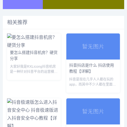
相关推荐
要怎么搭建抖音机房？硬货
分享
抖音抖店是什么 抖店使用
大家好我是RXLicong抖音机房
教程【详解】
是一种针对抖音平台的运营模
式，通过搭建一定规模的机房，
抖音是现在几乎人人都在玩的
利用多个抖音账号进行互动点
app，而其中不少人都在里面开
赞、评论、分享等操作，提高账
设自己的商铺，推销商品了。而
号的曝光量和活跃度，从而实现
抖店是抖音延伸出来的产品，感
账号的快速增长。本文将为您介
兴趣的朋友千万不要错过了。
绍...
抖店是什么 抖音宣布新推 抖店
产品。这是一款针对本地门店
推...