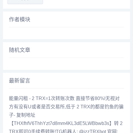
作者模块
随机文章
最新留言
能量闪租 - 2 TRX=1次转账次数 直接节省80%!无视对
方有没有U或者是否交易所,低于 2 TRX的都是钓鱼的骗
子- 复制地址
【THXfhfV6ThhYzt7d8mm4KL3dE5LWBbwb3s】转 2
TRX即可0手续费转账!TG机器人: @jzzTRXbot 官网: