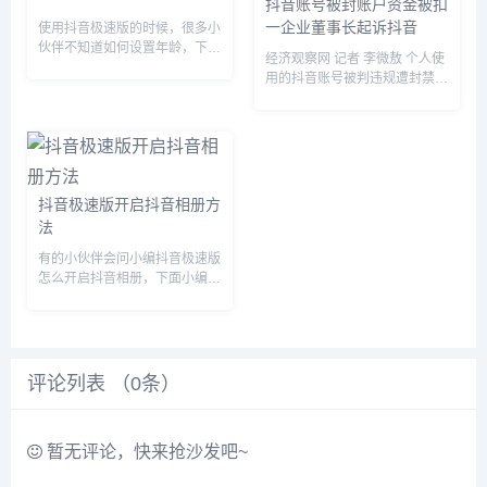
抖音账号被封账户资金被扣
一企业董事长起诉抖音
使用抖音极速版的时候，很多小
伙伴不知道如何设置年龄，下面
经济观察网 记者 李微敖 个人使
小编就给大家带来抖音极速版设
用的抖音账号被判违规遭封禁之
置年龄教程，有需要的小伙伴不
后，所获打赏资金在账号中的余
要错过哦。抖音极速版如何设置
额20239.83元被全部扣罚。为
年龄？1、首先进入抖音极速版
此，北京锡恩投资管理有限公司
我的页面，点击【添加介绍】。
董事长姜汝祥，一纸诉状将抖音
2、...
开发运营方——北京微播...
抖音极速版开启抖音相册方
法
有的小伙伴会问小编抖音极速版
怎么开启抖音相册，下面小编就
为大家详细的介绍一下，想知道
的话就来看看吧，相信一定会帮
到你们的。抖音极速版怎么开启
抖音相册?1、首先在“抖音极速
版”的个人中心窗口中，选择
评论列表 （
0
条）
【菜...
暂无评论，快来抢沙发吧~