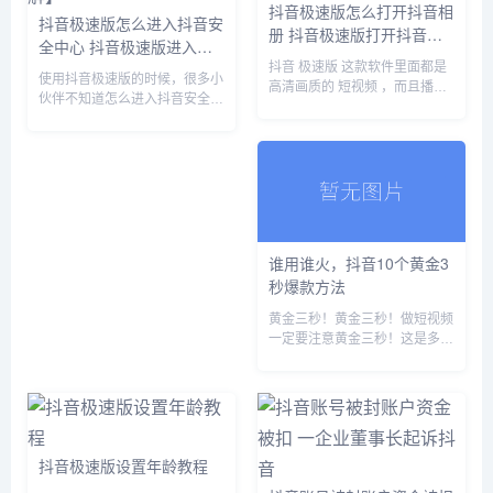
抖音极速版怎么打开抖音相
抖音极速版怎么进入抖音安
册 抖音极速版打开抖音相
全中心 抖音极速版进入抖
册方法【详解】
音安全中心教程【详解】
抖音 极速版 这款软件里面都是
使用抖音极速版的时候，很多小
高清画质的 短视频 ，而且播放
伙伴不知道怎么进入抖音安全中
流畅不卡顿，用户们可以使用软
心，下面小编就给大家带来抖音
件来打开抖音相册，很多朋友们
极速版进入抖音安全中心教程，
对此不了解，可以跟随小编来IT
有需要的小伙伴不要错过哦。
百科看看哦。 1、首先在 抖音极
抖音极速版怎么进入抖音安全中
速版 的个人中心窗口中...
心？抖音极速版进入抖音安全中
心教...
谁用谁火，抖音10个黄金3
秒爆款方法
黄金三秒！黄金三秒！做短视频
一定要注意黄金三秒！这是多数
拍短视频的初学者在学习的过程
中，会被很多人提醒的。但是很
少有人会告诉你，到底怎么做黄
金三秒，黄金三秒有哪些好用的
方法。今天村长就为大家分享一
下，...
抖音极速版设置年龄教程