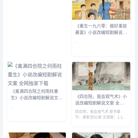
《重生一九六零：做好事就
暴富》小说改编短剧解说文
案 全网独家下载
...
《禽满四合院之何雨柱重
《四合院，我会观气术》小
生》小说改编短剧解说文案
说改编短剧解说文案 全网
全网独家下载
...
独家下载
四合院，我会观气术 原书章
节：更新至82章 文案数：1-10
集 类型: 男频衍生 穿越 空间 四
合院 同人...