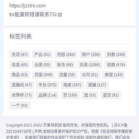
https://jzztrx.com
trx能量转错请联系TG:@
标签列表
生活
产品
内容
用户
列表
(97)
(51)
(205)
(198)
(339)
信息
业务
账号
抖音
视频
(65)
(55)
(66)
(1094)
(476)
商品
页面
流量
公司
商家
(53)
(346)
(55)
(81)
(143)
直播间
平台
电商
直播
(47)
(375)
(187)
(127)
世界杯
品牌
页
团
首页
(77)
(114)
(186)
(52)
(81)
一个
(62)
Copyright 2021-2022 芒果导航网 版权所有，并保留所有权利。 |
苏ICP备
2021049738号
|
声明:本网站尊重并保护知识产权，根据《信息网络传播权保
护条例》，如果我们转载的作品侵犯了您的权利,请邮件通知我们，我们会及