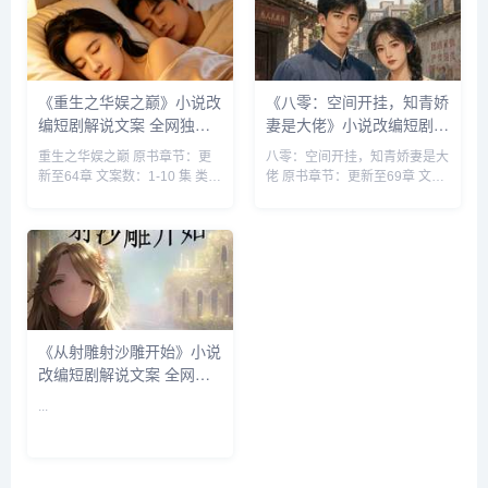
《重生之华娱之巅》小说改
《八零：空间开挂，知青娇
编短剧解说文案 全网独家
妻是大佬》小说改编短剧解
下载
说文案 全网独家下载
重生之华娱之巅 原书章节：更
八零：空间开挂，知青娇妻是大
新至64章 文案数：1-10 集 类
佬 原书章节：更新至69章 文案
型: 都市脑洞 都市 穿越 娱乐圈
数：1-10 集 类型: 都市种田 都
搞笑轻松...
市 乡村 重生 ...
《从射雕射沙雕开始》小说
改编短剧解说文案 全网独
家下载
...